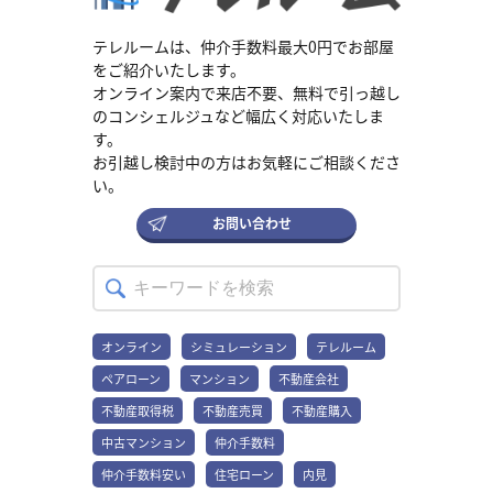
も適用されます。新築の住宅が建てられた土地の税額計算時には、
固定金利の金利上昇に影響されない安心感は、数字には表れない大
変動金利の動き方 住宅ローン金利は、以下の流れで変動します。1.
新婚夫婦これから妊娠や出産を迎えると、一時的に収入が減ること
以下のうちいずれか高い金額を控除します。・45,000円 ・土地1㎡
きなメリットです。 金融知識や情報収集の手間が少ない 変動金利
日銀が政策金利を引き上げる2.金融機関が企業へお金を貸す際の基
も考えられます。産休・育休中も安心して暮らせる保障内容を選
あたりの価格×住宅の床面積の2倍×3% なお住宅の床面積は最大
は、金利動向を常にチェックし、場合によっては借り換えを検討す
準となる金利が上昇する3.住宅ローンの変動金利も上昇する 金利変
テレルームは、仲介手数料最大0円でお部屋
び、将来の家計の変化に備えましょう。• 子育て世代お子様の教育費
200㎡と定められています。 不動産取得税の軽減措置が受けられる
る必要があるなど、ある程度の金融リテラシーが求められます。固
動でも返済額はすぐに変わらない 住宅ローンは、半年ごとに金利が
をご紹介いたします。
の負担が大きくなる時期は、「3大疾病保障付き団信」のように、保
中古住宅の要件と軽減額 中古住宅も新築住宅と同様に、建物と土地
定金利は一度契約すれば完済まで手間がかからないため、経済ニュ
見直されますが、実は毎月の返済額はすぐに変わりません。これ
オンライン案内で来店不要、無料で引っ越し
障範囲の広いプランがおすすめです。万が一のことがあっても住宅
で軽減措置の要件と軽減額が異なります。不動産取得税を納税する
ースのチェックが苦手な方や、日々の情報収集に時間を割けない多
は、次にご紹介する変動金利特有のルールが関係しています。 なぜ
のコンシェルジュなど幅広く対応いたしま
ローンが完済されるため、ご家族は今の家に住み続けながら、教育
前に、要件を満たしているか確認しましょう。 建物の要件と軽減額
忙な方でも安心して利用できます。 ライフプランの変更にも対応し
返済額が変わらない？変動金利の2つのルール 変動金利のリスクを
費に資金を回せます。• 40代以降年齢とともに健康状態が変化し、新
す。
要件は新築住宅と同様に、床面積が50㎡以上240㎡以下で、個人の
やすい 将来、転勤や家族構成の変化などで、売却や賃貸に出す可能
知るうえで欠かせないのが、「5年ルール」と「125％ルール」で
しい団信への加入が難しくなる可能性があります。将来を見据え、
居住用であることです。中古住宅に限り、以下のうちいずれかの要
お引越し検討中の方はお気軽にご相談くださ
性も考えられます。変動金利は、金利が上昇すると元金の減りが遅
す。これらは借り手を守るための仕組みですが、誤解しないよう注
今のうちに保障内容を慎重に検討しておくことが大切です。テレル
件も追加で満たさなければなりません。・1982年1月1日以降に新築
くなるため、いざ売却しようとしたときに「ローン残高が想定より
意が必要です。 金利が上がっても返済額が変わらない「5年ルー
い。
ームでは、あなたに合った団信選びを不動産のプロがサポートいた
された住宅を取得した ・建築士等の証明書により、新耐震基準に適
多く、売却価格でローンを完済できない」リスクがあります。一
ル」 金利が半年ごとに見直されても、毎月の返済額は5年間一定に
します。お悩みの方は、ぜひご相談ください。まずは話を聞いてみ
合していることが証明されている住宅を取得した 証明書は、住宅の
方、固定金利は将来のローン残高が契約時に確定しているため、具
保たれるルールです。家計がすぐに打撃を受けるのを防ぎ、対策を
お問い合わせ
る 団信選びで失敗しないためのチェックポイント □ 健康告知の
取得日より前2年以内に調査を行ったものに限ります。中古住宅は、
体的な売却計画や損益シミュレーションが容易です。将来の住み替
考える余裕が生まれます。起こりうるリスク・金利が上がると、利
「これくらいなら…」は禁物！告知内容が事実と異なると「告知義
建物の新築された時期や不動産を管轄する自治体によって軽減され
えやライフプランの変更も見据えた物件選びは、ぜひテレルームに
息が増加し元金の減りが鈍化・元金返済が想定より遅れ、6年目の見
務違反」と判断され、万が一のときに保険金が支払われないことが
る金額が変わります。東京都内にある建物の控除される金額は、以
ご相談ください。まずは話を聞いてみる 安心と引き換え！固定金利
直しで返済額が大幅に上昇 返済額の急増を防ぐセーフティネット
あります。ご自身の健康状態で少しでも気になることがあれば、自
下の通りです。 新築されたタイミング 控除額 1981年7月1日～1985
の3つのデメリット 固定金利の「安心」にはコストが伴います。メ
「125％ルール」 5年ごとの返済額見直しの際、新しい返済額の上昇
己判断はせず、必ず正直かつ正確に伝えましょう。□ 保障の条件は
年6月30日 420万円 1985年7月1日～1989年3月31日 450万円 1989
リットだけに目を向けるのではなく、その裏にある注意点やデメリ
幅を直前の1.25倍までに制限するルールです。家計への急激な負担
「診断されたら？」それとも「特定の状態が続いたら？」同じ病気
年4月1日～1997年3月31日 1,000万円 1997年4月1日以降 1,200万円
ットを正しく理解し、許容できるものか見極めることが大切です。
を和らげる役割があります。起こりうるリスク・金利の大幅上昇で
オンライン
シミュレーション
テレルーム
の保障でも、「医師の診断が確定した時点」で支払われるのか、
参考：不動産取得税 | 東京都主税局 土地の要件と軽減額 中古住宅の
当初の金利が変動金利より高い 固定金利は、将来の金利上昇リスク
「未払利息」が発生・月々の返済額が利息分に満たず、返済期間が
「入院や特定の症状が一定期間続いた後」で支払われるのかでは、
土地の要件は、土地を取得した日から1年以内、または土地を取得す
ペアローン
マンション
不動産会社
を金融機関が負うため、変動金利より金利が高く設定されていま
終わってもローンが残る・残債は一括返済を求められる可能性も
受け取れるタイミングや条件が大きく異なります。パンフレットや
る日前1年以内に、軽減措置を受ける中古住宅用の土地の取得者が取
す。一般的に、固定金利は変動金利よりも0.5％〜1.0％程度高いこ
「ルール適用外」のネット銀行、実はメリットも 近年、ネット銀行
不動産取得税
不動産売買
不動産購入
契約のしおりをよく読み、保障が受けられるタイミングを確認して
得することです。土地の税額の計算において、新築住宅と同様にい
とが多く、この金利差が最初のハードルになります。将来の安心を
を中心に「5年・125%ルール」を適用しない住宅ローンが増えてい
おくことが大切です。□ 将来、借り換えや繰り上げ返済する可能性
ずれか高い方を控除する軽減措置が適用されます。・45,000円 ・土
優先してこの差を受け入れるか、それとも目先の低金利を重視する
ます。この場合、金利変動がより早く（多くは毎月）返済額に反映
中古マンション
仲介手数料
は？ご自身のライフプランと照らし合わせて、以下の2点も考えてみ
地1㎡あたりの価格×住宅の床面積の2倍×3%中古マンションの購入
かが、判断のポイントです。 低金利が続くと総返済額は割高に 現在
されます。一見リスクが高いように思えますが、「未払利息」が発
ましょう。・将来、借り換えを考えているなら…借り換えの際は、
仲介手数料安い
住宅ローン
内見
を考えている方は、こちらの記事をご覧ください。 中古マンション
のような歴史的な低金利が今後20年、30年と続いた場合、結果的に
生しにくい仕組みです。どちらがご自身の返済計画に合うかお悩み