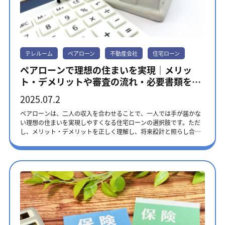
や大きさなどが記載された登記簿謄本に所有者として名前が載って
いる人を指します。 年の途中で不動産を売買した場合でも、1月1日
時点の所有者がその年の固定資産税を全額支払う義務があります。
ただし、不動産の売買契約では固定資産税を日割りで計算し、買主
がその分を売主に支払うという取り決めをするケースが一般的で
す。 課税対象となる資産 固定資産税の課税対象となる資産は、大き
テレルーム
ペアローン
不動産会社
住宅ローン
く分けて次の3種類です。 資産の種類具体例土地田や畑、宅地、山
林、牧場、原野など家屋住宅や店舗、工場、倉庫など償却資産会社
ペアローンで理想の住まいを実現｜メリッ
や個人で事業を営む人が所有する構築物や機械、器具、備品など 償
ト・デメリットや審査の流れ・必要書類を解
却資産の例は、会社で使用するパソコンやプリンタなどです。 参
説！
考：固定資産税｜総務省 都市計画税との違い 固定資産税と都市計画
2025.07.2
税の違いは、課税される地域と税率です。 固定資産税は、土地や家
屋などすべての固定資産に対して課される税金で、全国どこでもか
ペアローンは、二人の収入を合わせることで、一人では手が届かな
かります。一方、都市計画税は、市街化区域内にある土地や家屋に
い理想の住まいを実現しやすくなる住宅ローンの選択肢です。ただ
対してのみ課される税金です。市街化区域とは、都市の機能が集ま
し、メリット・デメリットを正しく理解し、将来設計と照らし合わ
り、街づくりを進める計画がある地域を指します。 また固定資産税
せて慎重に選ばないと、大きな負担になりかねません。この記事で
の税率は原則1.4%ですが、都市計画税の税率は原則0.3%です。 固
は、ペアローンの仕組みから他のローンとの違い、契約後に後悔し
定資産税を納めるタイミング 固定資産税は1年分支払うことも可能
ないための注意点を解説します。混同しやすい「収入合算」「連帯
ですが、多くの場合は6月と9月、12月、翌年2月の4期に分かれた分
債務」との違いも表にまとめているので、ぜひ最後までご覧くださ
割で支払われます。納付するタイミングは自治体によって異なるた
い。 ペアローンとは？二人で協力して組む住宅ローン ペアローンは
め、毎年5月頃に送られてくる納税通知書で確認しましょう。 納税
ご夫婦で組むケースが一般的ですが、実は利用できる関係性が広が
通知書には、4期分の納付書が同封されています。それぞれの納付書
っています。まずは、基本的な仕組みから見ていきましょう。 1つの
に支払期限が記載されているので、早めに支払いましょう。 支払い
物件に対して2本のローンを組む仕組み ペアローンとは、一つの物
方法は、金融機関の窓口やコンビニエンスストアでの現金払いで
件に対し、ご夫婦それぞれが住宅ローン契約を結ぶ方法です。それ
す。毎年の支払いの手間を減らしたい方は、口座振替を依頼してく
ぞれが「主債務者」となり、お互いに相手のローンの「連帯保証