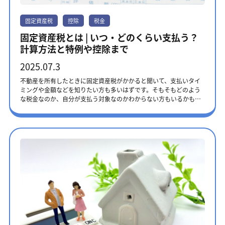
固定資産税
控除
税金
固定資産税とは | いつ・どのくらい支払う？
計算方法と特例や控除まで
2025.07.3
不動産を所有したときに固定資産税がかかると聞いて、支払いタイ
ミングや金額などを知りたい方も多いはずです。そもそもどのよう
な税金なのか、自分が支払う対象なのかわからない方もいるかもし
れません。この記事では、固定資産税が課税される対象や支払いタ
イミング、計算方法などをわかりやすく解説します。税金の負担を
軽くする特例や控除についても紹介するため、不動産にかかる支出
をできる限り減らして、普段の生活を豊かにしましょう。 ※本記事
に記載されている内容は、2025年7月執筆時点のものです。記事公
開以降に、法改正される可能性もありますので、最新情報は不動産
を管轄する市区町村や税事務所のホームページなどでご確認くださ
い。 固定資産税とは 固定資産税は、毎年1月1日時点に土地や建物、
償却資産といった固定資産を持っている人に課される税金です。償
却資産とは、事業を行う上で使う時間の経過とともに価値が減るも
のです。固定資産が所在する市町村（東京23区内は都）に納めま
す。 固定資産税の納付義務者は、毎年1月1日時点で固定資産を所有
している方です。所有している方とは、土地や建物、会社の所有者