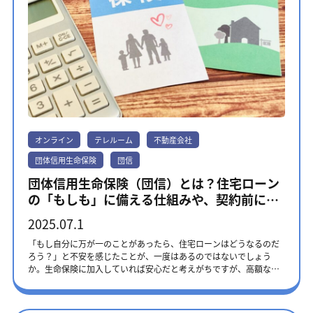
ださい。 自治体によっては、クレジットカード払いやスマートフォ
人」になるのが一般的です。負担割合に決まりはなく、お二人の状
ン決済なども利用できます。 支払いが間に合わなかったときの対処
況に応じて自由に設定できます。・収入に応じて分ける：それぞれ
法 支払い期限を過ぎてしまうと、延滞税がかかります。延滞税の税
の年収のバランスに合わせて借入額を決める方法。収入の多い方が
率は、原則として納税期限の翌日から2カ月までは年7.3％、以降は
多めに借りることで、双方にとって無理のない返済計画を立てやす
年14.6％です。 支払期限を過ぎてしまったことに気づいたら、でき
い。・きっちり半分ずつ分ける：借入額を半分ずつにする公平でわ
る限り早く市区町村の資産税課や税務課などの担当部署に連絡を入
かりやすい方法。関係性をシンプルに保ちたいお二人に適してい
れてください。支払いを放置すると督促状が届き、最終的には財産
る。・ライフプランに合わせて分ける：将来的に産休・育休の取得
が差し押さえられる可能性もあります。 固定資産税の計算式 固定資
を考えている方が借入額を少なめにするなど、今後のライフプラン
産税の金額は、以下の計算式で求められます。 固定資産税額 ＝ 固定
を見据えて柔軟に割合を決める方法。 物件の「持ち分」＝借入額の
資産税評価額（課税標準額） × 税率（原則1.4%） 3年に一度見直さ
割合 ペアローンを組む際は、それぞれの借入額の割合と物件の「持
れる固定資産税評価額とは、土地や家屋の価値を市町村が定めた基
ち分（所有権の割合）」を一致させて登記するのが基本です。例え
オンライン
テレルーム
不動産会社
準で評価した金額です。 固定資産税評価額は、毎年5月頃に送られ
ば、5,000万円の物件を夫が3,000万円、妻が2,000万円のローンで
てくる固定資産税の納税通知書に同封されている「課税明細書」に
購入した場合、物件の持ち分は「夫：3/5、妻：2/5」となります。
団体信用生命保険
団信
記載されています。あるいは、市町村役場の税務課で「固定資産課
ペアローンは、どんな夫婦におすすめ？ ・共働き志向のご夫婦：お
税台帳」を閲覧したり「固定資産評価証明書」を取得したりする
団体信用生命保険（団信）とは？住宅ローン
互いに安定した収入があり、今後もキャリアを継続していくビジョ
と、確認できます。 固定資産税の計算例 固定資産税評価額が1,000
の「もしも」に備える仕組みや、契約前に確
ンをお持ちの方。・理想の住環境を妥協したくないご夫婦：都心や
万円の土地と、1,500万円の家屋を所有しているケースの税額を計算
人気エリア、より広い間取りなど、ワンランク上の物件を希望され
認したいポイントを解説
してみましょう。 土地の固定資産税額：1,000万円 × 1.4% × ＝ 14
2025.07.1
る方。・税金のメリットを賢く活用したいご夫婦：住宅ローン減税
万円 家屋の固定資産税額：1,500万円 × 1.4% ＝ 21万円 合計の固定
の恩恵を二重に受け、手元の資金をより多く残したい方。 夫婦だけ
資産税額：14万円 ＋ 21万円 ＝ 35万円 なお上記の計算はあくまで
「もし自分に万が一のことがあったら、住宅ローンはどうなるのだ
じゃない！多様化するペアローンのカタチ 「ペアローンは法律上の
目安であり、実際の税額は不動産の状況や適用される軽減措置によ
ろう？」と不安を感じたことが、一度はあるのではないでしょう
夫婦だけが利用できる」と思っていませんか？実は、時代の変化と
って異なります。正確な金額を知りたい場合は、自治体から送られ
か。生命保険に加入していれば安心だと考えがちですが、高額な住
ともに、住宅ローンのあり方も柔軟になってきています。金融機関
てくる納税通知書を確認してください。 テレルームなら不動産売却
宅ローンの全額まではカバーしきれないケースがあります。そんな
によっては、事実婚のカップルや親子でもペアローンを利用できま
をサポート 固定資産税のその他の税金の計算や、不動産売却に伴う
ときに、大切なご家族と住まいを守るのが「団体信用生命保険（団
す。・事実婚（内縁関係）のカップル：お互いをパートナーとし、
さまざまな手続きは、複雑に感じるときもあります。もし手続きの
信）」です。団信の制度の概要のほか、契約前に確認したいポイン
生計を共にしている実態があれば、金融機関の所定の条件を満たす