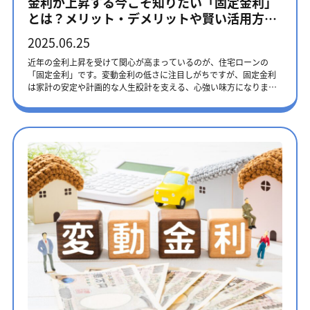
金利が上昇する今こそ知りたい「固定金利」
路や主要な道路を塞いでしまう可能性のある、旧耐震基準で建てら
しで特約が付くなど、競争力のある魅力的な商品を多く提供。少し
払い、スマートフォン決済アプリを利用した支払いに対応していま
ローンの借り換え・売却など、冷静な判断が求められるため、精神
とは？メリット・デメリットや賢い活用方法
れた一定規模以上の建物です。 リフォーム促進税制を利用するに
でもお得に、手厚い保障を付けたい方。地方銀行地域に根差した独
す。ただし、クレジットカード払いは、別途手数料がかかるケース
的なご負担が大きくなる可能性があります。 売却や賃貸には「二人
を解説！
は、リフォームの種類に応じた住宅の築年数や床面積などの要件を
自のサービスや、特定の疾病に特化した団信を提供することも。地
がほとんどです。 不動産取得税の支払いを忘れてしまったときの対
の合意」が絶対条件に 将来、転勤などで住まいを売却したり、賃貸
2025.06.25
満たし、市区町村の窓口に所定の申請を行う必要があります。 参
域でのつながりや、きめ細やかなサポートを求める方。 住宅購入は
処法 もし支払い期限を過ぎてしまったことに気づいたら、できるだ
に出したりする際には、必ずお二人の合意が必要です。共有名義の
考：リフォーム促進税制（所得税・固定資産税）について | 国土交
団信のほかに、金利タイプも選ぶ必要があります。「変動金利」
け早く税事務所に連絡を入れましょう。支払い期限を過ぎても、改
近年の金利上昇を受けて関心が高まっているのが、住宅ローンの
不動産は、どちらか一方の意思だけでは手続きできません。 「ペア
通省 まとめ 固定資産税は、土地や建物を所有する人が毎年納める税
「固定金利」の仕組みや特徴を知りたい方は、ぜひこちらの記事も
めて納付書を送ってくれたり、支払い方法について相談に乗ってく
「固定金利」です。変動金利の低さに注目しがちですが、固定金利
ローン」「収入合算」「連帯債務」の違いを比較 ご夫婦でローンを
金です。毎年1月1日時点の所有者に課税されます。通常5月頃に届い
ご覧ください。▶住宅ローンで7割が選ぶ「変動金利」とは？ 選ぶ
れたりする場合があります。支払い期限を過ぎてしまうと、延滞税
は家計の安定や計画的な人生設計を支える、心強い味方になりま
組む方法は、ペアローンだけではありません。ご家庭の状況によっ
た納税通知書に基づき、4期に分けて支払うことが一般的です。 固定
前に知るべき特徴とリスク対策▶金利が上昇する今こそ知りたい
が発生します。原則として、税率は納税期限の翌日から2カ月までは
す。この記事では、固定金利のメリットや注意点、賢く活用するた
ては、他の方法が適している場合もあります。それぞれの違いを比
資産税の金額は「固定資産税評価額 × 税率（原則1.4%）」で算出
「固定金利」とは？メリット・デメリットや賢い活用方法を解説！
年7.3％、以降は年14.6％です。不動産取得税の支払いを放置する
めのポイントをご紹介します。金利タイプにお悩みの方は、ぜひ最
較して検討しましょう。 項目ペアローン収入合算（連帯保証型）収
され、評価額は納税通知書で確認できます。また、住宅用地の課税
備えだけじゃない！団信がもたらす4つのメリット 団信は「もし
と、督促状が届いたり、最終的には財産が差し押さえられたりする
後までお読みください。 本記事に掲載の内容は、2025年6月時点の
入合算（連帯債務型）ローン契約数2本1本1本住宅ローン減税夫婦
標準の特例や新築住宅にかかる減額措置などを利用すると、税金の
も」の備えだけではありません。実は、家計管理の面でもさまざま
可能性もあるため、迅速に対応しましょう。 テレルームが不動産購
ものです。法改正や金利の変動が起こる可能性がありますので、金
それぞれ（持ち分による）債務者のみ夫婦それぞれ（持ち分によ
負担を軽減できます。 もし固定資産税の支払額が高く、不動産の売
なメリットがあります。 金利上乗せで支払いの手間が少ない 特約保
入をサポート 不動産購入には、不動産取得税以外にもさまざまな税
融機関のホームページなどで最新情報をご確認ください。 なぜ今
る）団信加入夫婦それぞれ主債務者のみ主債務者のみ（金融機関に
却を考えているならば、高く売るためにも不動産のプロに相談しま
険料は住宅ローン金利に上乗せされる形で、毎月の返済額と一緒に
金が関わってきます。もし複雑な制度や税制に不安を感じる場合
「固定」が賢い選択なのか 住宅ローンで固定金利を選ぶ方の割合は
よる）諸費用2本分1本分1本分特徴二人分の節税効果と保障が魅
しょう。 不動産売却ならテレルームがおすすめ 不動産売却は、固定
引き落とされます。別途保険料を支払う手間がなく、払い忘れの心
は、テレルームをご利用ください。テレルームは、物件探しから契
2割程度ですが、現在その価値が高まっています。日本は30年以上続
力。ただし諸費用と将来のリスク管理が必要。手続きはシンプルだ
資産税やその他の税金、法的な手続きなど、複雑な要素が絡みま
配もありません。 面倒な年末調整は一切不要 団信の保険料は生命保
約、そして税金に関するアドバイスまで、専門知識を持つ担当者が
いた低金利の時代が終わりを迎え、金利が上昇傾向にあるためで
が、合算者の保障と節税メリットがない。保障面で不安が残る場合
す。もし安心して不動産を売却したいと考えているなら、プロフェ
険料控除の対象外です。一見デメリットのように感じますが、年末
サポートしてくれるため、安心して不動産購入を進められます。専
す。 出典：住宅金融支援機構｜住宅ローン利用者の実態調査結果 ＜
も。フラット35で主流の方式。 テレルームでは、お客様の状況や価
ッショナルであるテレルームにご相談ください。 テレルームは、不
調整や確定申告で保険料を申告をする手間がかかりません。 ローン
門知識が必要な場面でも、テレルームの担当者が的確なアドバイス
住宅ローン利用者調査（2024年10月調査）＞変動金利が、現在の低
値観を丁寧にお伺いし、最適な選択肢をご提案いたします。いつで
動産売却に関する知識がない方に対しても、0からサポートします。
残高に応じた無駄のない保障額 保障額がローン残高と連動するた
を提供してくれるでしょう。不動産購入は一生に一度の大きな買い
金利の恩恵を受ける代わりに将来の金利変動リスクを負う「後払
もお気軽にご相談ください。まずは話を聞いてみる 申し込みから契
実績が豊富な担当者が、あなたの売却に最初から最後まで併走して
め、常に無駄のない保障額が設定されます。保障を厚くしすぎて、
物です。分からないことや不安なことがあれば、プロのサポートを
い」の仕組みであるのに対し、固定金利は、将来の金利上昇という
約まで！ペアローンのステップと必要書類 ペアローンの審査の流れ
くれるため、不安なく手続きを進められるでしょう。 固定資産税を
必要以上の保険料を支払うことがありません。 生命保険の見直しで
検討してみてください。 まずは話を聞いてみる 不動産取得税の軽減
不確実なリスクに備える「先払い」の仕組みです。「変動金利」の
や必要書類を事前に把握し、スムーズに申し込みの準備を進めまし
はじめとした売却にかかる税金はもちろん、売却のタイミングや価
保険料を削減できる 団信があれば住宅費という大きな固定費の備え
措置 不動産取得税は、軽減措置を利用して税負担を軽減できます。
仕組みや特徴を知りたい方は、ぜひこちらの記事もご覧ください。
ょう。審査は、ご夫婦それぞれが個別に受け、お二人とも審査に通
格設定、契約手続きなどもご相談可能です。 まずは話を聞いてみる
が得られるため、他の保険を見直して月々の保険料を減らせます。
軽減措置を利用する要件は、新築住宅と中古住宅によって異なりま
▶住宅ローンで7割が選ぶ「変動金利」とは？ 選ぶ前に知るべき特
る必要があります。 事前審査からご契約まで ・ステップ1：購入し
生命保険に加入している場合の「死亡保障額」は、保障が重複する
す。 不動産取得税の軽減措置が受けられる新築住宅の要件と軽減額
徴とリスク対策 固定金利の仕組み｜知っておきたい2つのタイプ 固
たい物件が決まったら、まずは金融機関に事前審査（仮審査）を申
ため、特に見直したい項目です。テレルームでは、住宅購入の物件
新築住宅の不動産取得税の軽減措置は、建物と土地で要件と軽減額
定金利は、その名のとおり金利が固定されるローンですが、実は大
し込みます。年収や物件価格が、借入可能額の目安を判断するため
選びから資金計画まで、不動産のプロがサポートいたします。お気
が異なります。それぞれの要件と軽減額を見ていきましょう。 建物