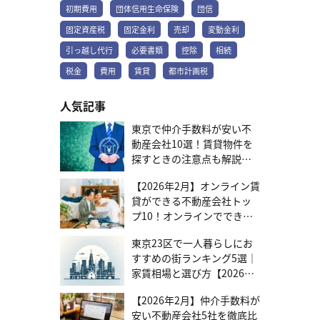
団信も再加入が必要です。そのときの健康状態によっては新しい団
購入で失敗しない完全ガイド｜メリット・デメリットから賢い資金
変動金利よりも総返済額が数百万円多くなる可能性があります。し
の方は、テレルームがサポートいたします。お気軽にお問い合わせ
初期費用
団体信用生命保険
団信
信に加入できないリスクがあります。・将来、繰り上げ返済を考え
計画、内見のポイントまで徹底解説 不動産取得税の軽減措置を利用
かし、借入時点では、将来の金利がどうなるかは誰にもわかりませ
ください。まずは話を聞いてみる 人気のワケは？変動金利の3つの
ているなら…手厚い保障は、毎月の返済額（金利）に上乗せされま
する方法 軽減措置を利用するには、不動産の取得後に、不動産が所
ん。固定金利は、「金利が上がらなかった場合に損をするリスク」
固定資産税
固定金利
売却
変動金利
メリット 変動金利が多くの方に選ばれているのには理由がありま
す。短期間で完済すると、保障期間が短いにもかかわらず高い保険
在する都道府県の税事務所にご自身で申告する必要があります。申
を受け入れる代わりに、「金利上昇による支払増加のリスク」を回
す。ここでは、主な3つのメリットをご紹介します。 返済開始時の負
引っ越し代行
必要書類
控除
相続
料を払うことになり、割高になる可能性があります。 安心の住宅購
告するときの必要書類は、不動産の登記簿謄本や住民票、納税通知
避できる選択です。 借入可能額が少なくなる可能性 固定金利は変動
担を抑えられる当初金利の低さ 2025年現在、変動金利は0.5%～、
入は適切な団信選びから！ 団体信用生命保険（団信）は、万が一の
書などです。期限が定められているケースが多く、納税通知書が届
金利と比べて金利が高く設定されているため、住宅ローン審査で
全期間固定金利（フラット35など）は2%～と大きな差があります。
税金
費用
賃貸
都市計画税
リスクから大切なご家族と住まいを守るためのセーフティネットで
いたら、速やかに手続きを進めましょう。もし手続きに不安がある
は、この高い金利をもとに返済能力が計算されます。その結果、同
これにより生じる差額を教育費や資産形成に充てることで、生活に
す。どの金融機関で、どの団信を選ぶかで、ご家族が得られる未来
場合は、不動産会社の担当者や税理士などの専門家に相談すること
じ年収の人でも、変動金利を選んだ場合と比較して、借入可能額が
ゆとりが生まれます。 出典：三菱UFJ銀行｜住宅ローン金利 出典：
の安心は大きく変わります。 ライフプランに合った団信選びはテレ
人気記事
が大切です。 不動産取得税がかからない条件 ケースによっては、不
少なくなることがあります。借入可能額の制約により、新築物件で
住宅金融支援機構｜新機構団信付きの【フラット35】等の借入金利
ルームにお任せ！ テレルームでは、物件探しや資金計画だけでな
動産を取得しても不動産取得税がかかりません。たとえば、相続に
は予算内で希望する広さや立地の物件が見つからない場合は、中古
水準（2025年6月） 低金利が続けば総返済額が少なくなる 現在の低
東京で仲介手数料が安い不
く、お客様一人ひとりのライフプランに最適な団信選びのサポート
よって不動産を取得した場合です。相続は法律に基づいて自動的に
物件も視野に入れるのがおすすめです。同じ予算でもより広い間取
金利が続けば、変動金利は総返済額を抑えられる選択肢です。返済
もさせていただきます。住宅購入に関するご不安は、いつでもお気
動産会社10選！賃貸物件を
所有権が移るため、取得とは異なると考えられているためです。ま
りや、より良い立地の物件を選べる可能性が高くなります。中古マ
額に占める利息の割合が少ないため、繰り上げ返済した分は元金の
軽にご相談ください。まずは話を聞いてみる
た以下のように課税標準額が一定の金額よりも低い土地や建物を取
探すときの注意点も解説
ンションの選び方や、購入までのステップを知りたい方は、ぜひこ
返済に充てられ、効率的にローン残高を減らせます。繰り上げ返済
得した際も、不動産取得税がかかりません。課税標準額とは、固定
ちらの記事もご覧ください。▶中古マンション購入で失敗しない完
には、目的に応じて選べる2つの方法があります。・期間短縮型：毎
【2026年7月更新】
資産税の計算をするときに基になる価格です。原則として、課税標
全ガイド｜メリット・デメリットから賢い資金計画、内見のポイン
月の返済額はそのままに、完済までの期間を短くする・返済額軽減
【2026年2月】オンライン賃
準額は固定資産税課税台帳に登録された評価額と同様です。 不動産
トまで徹底解説 固定金利をさらに賢く活用する5つのポイント 固定
型：返済期間はそのままに、毎月の返済額を軽くする 買える物件の
貸ができる不動産会社トッ
の種類課税標準額土地10万円未満新築・増築・改築した家屋23万円
金利は、工夫次第でより有利に返済を進められます。 繰り上げ返済
選択肢が広がる可能性 住宅ローン審査では「返済負担率」（年収に
プ10！オンラインでできる
未満上記以外の建物12万円未満 なお、土地や建物を取得した日から
で総支払額を圧縮する 固定金利は変動金利よりも当初金利が高いた
占める年間返済額の割合）が重視されます。変動金利は適用金利が
範囲と選び方を紹介
1年以内に隣接する土地を取得した、あるいはその家屋と一構となる
め、支払う利息の総額も多くなります。その分、繰り上げ返済で利
低く月々の返済額が抑えられるため、同じ年収でも借入可能額が増
東京23区で一人暮らしにお
家屋を取得したケースでは、改めて一つの土地、一戸の建物として
息を減らせる効果が大きくなります。繰り上げ返済の2つの方法・期
える可能性があります。返済額をさらに抑えたい方は、中古物件が
すすめの街ランキング5選｜
課税標準額を評価します。上記の課税標準額を満たしていても、新
間短縮型：毎月の返済額はそのままに、完済までの期間を短くす
おすすめです。新築より価格が抑えられるため、同じご予算でより
家賃相場と選び方【2026年
たに不動産を購入して再評価された際に課税標準額を上回り、不動
る・返済額軽減型：返済期間はそのままに、毎月の返済額を軽くす
広い間取りや立地の良い物件など、選択肢が広がります。中古マン
産取得税が課税される可能性があります。参考：不動産取得税 | 東京
るできるだけ早い段階で繰り上げ返済を行うことで、より節約効果
版】
ション選びのポイントや注意点について詳しく知りたい方は、ぜひ
都主税局 不動産取得税の計算方法 不動産取得税の計算は少し複雑に
【2026年2月】仲介手数料が
が期待できます。 手厚い保障（団信）で万が一に備える 住宅ローン
こちらの記事もご覧ください。▶中古マンション購入で失敗しない
感じるかもしれませんが、基本的な考え方を理解すれば、おおよそ
に付帯する団体信用生命保険（団信）は、万が一の事態に陥った際
完全ガイド｜メリット・デメリットから賢い資金計画、内見のポイ
安い不動産会社5社を徹底比