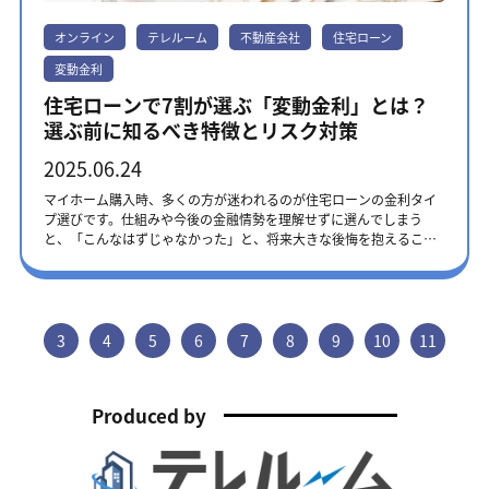
きく分けて2つのタイプがあります。ご自身の計画に合わせて最適な
の基準です。・ステップ2：事前審査にお二人とも通過したら、不動
軽に、ご相談ください。まずは話を聞いてみる 加入前に知っておき
の要件と軽減額 新築住宅の建物が不動産取得税の軽減措置を受ける
ものを選びましょう。 全期間固定金利 借入時から完済まで、金利と
産会社と物件の売買契約を結びます。・ステップ3：売買契約書など
たい団信の4つの落とし穴 メリットの多い団信ですが、加入前に知
オンライン
テレルーム
不動産会社
住宅ローン
ためには、以下の要件を満たす必要があります。 ・個人の居住用の
返済額が変わらない、高い安心感が特徴です。金利が上昇しても影
の正式な書類を揃えて、本審査に進みます。ここでも、それぞれ申
っておきたい注意点もあります。 健康状態による加入制限 団信は生
家屋である・床面積が50㎡以上240㎡以下である なお、戸建以外の
響を受けないため、長期的な安心を求める方に向いています。代表
し込みが必要です。・ステップ4：本審査に通過すると、金融機関と
変動金利
命保険の一種で、加入には健康状態の告知が必要です。持病や既往
貸家住宅の場合、床面積の最低面積は40㎡です。 上記の要件を満た
的な商品は、住宅金融支援機構が提供する「フラット35」です。 期
の契約です。ペアローンはローン契約が2本になるため、それぞれが
歴によっては加入できないことや、通常より保険料の高い「引受条
す新築住宅は、建物の課税標準額から1,200万円、長期優良住宅は
間選択型固定金利 「当初10年間は金利を固定」のように、一定期間
契約手続きを行います。・ステップ5：契約内容にもとづいて融資金
住宅ローンで7割が選ぶ「変動金利」とは？
件緩和型」の団信しか利用できない場合があります。 借り換えで保
1,300万円が控除されます。長期優良住宅とは、長期にわたり良好な
だけ金利を固定するタイプです。全期間固定よりも当初の金利が低
が支払われ、物件の購入代金を決済します。登記手続きが完了すれ
選ぶ前に知るべき特徴とリスク対策
障が消えるリスク 団信は、住宅ローンに紐づいた保険です。将来、
状態で使用するために、劣化対策やバリアフリーなどの措置が講じ
く設定されているのが魅力です。ただし、固定期間が終わると金利
ば、いよいよマイホームの引き渡しです。 二人分必要！準備すべき
より条件の良い住宅ローンに借り換えをした場合、元の団信は失効
られた住宅です。 土地の要件と軽減額 新築住宅用の土地を取得した
が見直されるため、将来の金利上昇によって返済額が増える可能性
書類リスト 基本的には単独ローンと同じですが、以下の書類がそれ
2025.06.24
し、新しいローンで再び団信の加入審査を受ける必要があります。
場合、新築住宅の種類によって土地の要件は異なります。<新築住宅
があります。「子どもが独立するまでの間だけ家計を安定させた
ぞれ必要になります。・本人確認書類（運転免許証、パスポートな
そのときの健康状態によっては、新しい団信に加入できず、借り換
と土地を取得した場合の要件>2026年3月31日までに新築住宅を建て
い」など、特定の期間だけリスクを抑えたい方に向いている選択肢
ど）・収入証明書類（源泉徴収票、確定申告書など）・住民票、印
マイホーム購入時、多くの方が迷われるのが住宅ローンの金利タイ
えができない場合もあります。 保障はローン完済と同時に終了 住宅
た土地に軽減措置を利用したいときは、以下の要件を満たす必要が
です。テレルームでは、住宅購入の物件選びから資金計画まで、不
鑑証明書・物件に関する書類（売買契約書、重要事項説明書な
プ選びです。仕組みや今後の金融情勢を理解せずに選んでしまう
ローンを完済すると、団信の保障も同時に終了します。老後の死亡
あります。 ・不動産取得税の軽減を受ける新築住宅用の土地である
動産のプロがサポートいたします。金利タイプにお悩みの方は、ぜ
ど）・その他、金融機関指定の書類 ペアローンの活用で理想の住ま
と、「こんなはずじゃなかった」と、将来大きな後悔を抱えること
保障などが必要であれば、団信とは別に自身での加入手続きが必要
・敷地を取得した日から3年以内に住宅が新築された、あるいは敷地
ひご相談ください。まずは話を聞いてみる 金利上昇も怖くない！固
いへ！ ペアローンは、お二人が理想の住まいを手に入れるための選
になりかねません。この記事では、変動金利の知っておきたいルー
です。 途中での解約・変更は原則不可 一度加入した団信は、原則と
の取得者が敷地を取得する日前1年以内に住宅を新築したなお100区
定金利の4つのメリット 金利が変わらないことで、どのようなメリ
択肢です。借入可能額の増加や節税効果、二重の保障など、単独ロ
ルやメリット・デメリット、金利上昇のリスク対策を解説します。
して途中で解約や保障内容の変更ができません。「最初は基本だけ
画以上の共同住宅等で、やむを得ない事情があると都道府県の知事
ットがあるのか、4つの視点から解説します。 資金計画を「見える
ーンでは得られないメリットがある一方で、諸費用の増加やライフ
あなたに合った金利タイプ選びにご活用ください。 本記事に掲載の
にして、あとから特約を追加する」といったこともできないため、
が認めた場合は、敷地を取得した日から4年以内に住宅が新築された
化」できる 契約時に「毎月いくら払うのか」「総額でいくら返すの
イベントによるリスクなどの注意点もあります。お二人の収入バラ
内容は、2025年6月時点のものです。法改正や金利の変動が起こる
慎重に選びましょう。 団信を活用した賢い保険設計のポイント 団信
場合にも軽減措置を利用できます。<未使用の新築住宅と土地を取得
か」が明確に決まります。例えば、「10年後に子どもの大学の費用
ンスやキャリアプラン、将来のライフイベントを考慮し、慎重に比
可能性がありますので、金融機関のホームページなどで最新情報を
3
4
5
6
7
8
9
10
11
を中心に賢く保険設計をし、ご家族の今と未来に、本当に必要な保
した場合の要件>また新築の土地付建売住宅や新築分譲マンションな
で300万円必要」「15年後に車を買い替えたい」といった将来の大
較検討することが大切です。 ペアローンのご相談は、ぜひテレルー
ご確認ください。 7割以上の方が選択する「変動金利」とは 変動金
障を備えましょう。 既存保険の「重複」をなくして見直す 団信で住
ど未使用の新築住宅と土地を取得した場合は、以下の要件を満たさ
きな出費を考えるとき、家計のなかでも大きな支出である住宅ロー
ムへ テレルームでは、物件のご提案だけでなく、お二人の将来のキ
利とは、借入期間中に適用金利が変動する住宅ローンです。一般的
宅ローン分の保障を確保できたら、現在加入中の生命保険を見直し
なければ軽減措置は適用できません。 ・上記の住宅の軽減を受ける
ンが安定していると、他の支出や貯蓄の計画が立てやすくなりま
ャリア設計やライフプランまで含めた資金計画を一緒に考えさせて
には、半年に一度（4月と10月）金利が見直されます。住宅金融支援
ましょう。高額になりがちな「死亡保障」は、必要最低限（葬儀費
Produced by
未使用の新築住宅（新築後1年以内）と土地を同一の人が取得する
す。 金利上昇局面でも精神的ストレスがない 将来的に金利が上昇し
いただきます。お二人が心から納得してマイホームの夢を叶えられ
機構の調査によると、7割以上の方が「変動金利」を選択していま
用やお子様の教育費の不足分など）まで減額できる可能性がありま
・不動産取得税の軽減措置を受ける未使用の新築住宅を、土地を取
ても、固定金利の返済額は変わりません。変動金利を利用している
るようサポートいたしますので、どのようなことでもお気軽にご相
す。 出典：住宅金融支援機構｜住宅ローン利用者の実態調査結果 ＜
す。その分、病気やケガに備える「医療保険」や、働けなくなった
得した日から1年以内に、または土地を取得する日前1年以内に土地
と、金利上昇局面で「今後の返済は大丈夫だろうか」「いくら上が
談ください。まずは話を聞いてみる
住宅ローン利用者調査（2024年10月調査）＞しかし、この数字だけ
ときの収入を補う「就業不能保険」「所得補償保険」を手厚くする
の取得者が取得する なお、新築の建物と土地を同時に取得した場合
るのだろう」といった不安が、ローン返済を終えるまで続きます。
を見て「みんなが選んでいるから安心」と判断するのは早計です。
など、保障のバランスを見直せます。 ライフステージ別の活用戦略 •