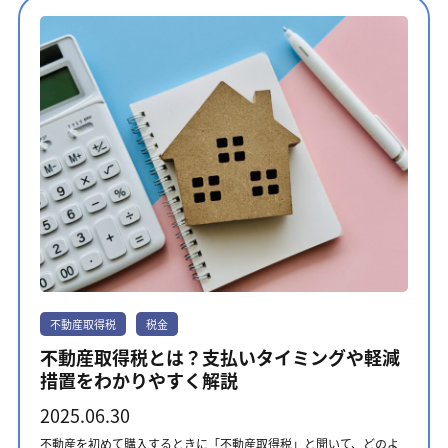
サポートが必要なときは、テレルームをご利用ください。 テレルー
トもご紹介しますので、団信選びにご活用ください。 なぜ団体信用
ことでペアローンを利用できる場合がある。・親子：二世帯住宅の
ムは固定資産税の納税義務者となるタイミングや不動産売却後の税
生命保険（団信）が必要？ 団体信用生命保険（団信）は、住宅ロー
新築や購入を機に、親世代と子世代でペアローンを組むケースも増
金など、専門的な知識が必要な場面でも、的確なアドバイスを提供
ン契約者に万が一のことがあった際に、ご家族を守るための保険で
えている。ご家族のカタチが多様であるように、住宅ローンの組み
します。 実績が豊富な担当者があなたの売却に併走してくれるた
す。団信に加入していれば、保険金でローン残高が完済されるた
方もさまざまです。 夢が広がる！ペアローンの4つのメリット ペア
め、安心して手続きを進められるでしょう。 まずは話を聞いてみる
め、遺されたご家族が住まいを失うリスクを回避できます。月々の
ローンの魅力は、借入額が増えることだけではありません。家計に
固定資産税の負担を抑える特例・控除 固定資産税には、税金の負担
返済負担からも解放され、マイホームを「負債」ではなく「資産」
うれしい節税効果や、将来の安心につながる保障など、ライフプラ
を軽くするためにさまざまな特例や控除を利用できます。特例や控
として残せます。 【混同注意】団信と生命保険、3つの決定的違い
ンを豊かにする4つのメリットをご紹介します。 購入できる物件の
除を利用するためには、要件を満たす必要があります。 住宅用地の
「生命保険に入っているから団信は不要では？」というご質問をよ
選択肢が広がる ペアローンは、ご夫婦やパートナーそれぞれが収入
課税標準の特例 住宅用地の課税標準の特例は、住宅が建っている土
くいただきますが、実は似ているようで違います。 違い1：保障額
に応じて住宅ローンを組むため、一人で借りるよりも総借入可能額
地の固定資産税が安くなる制度です。 200㎡以下の部分（小規模住
がローン残高と連動する 一般的な生命保険は、契約時に定めた保障
を増やせます。予算の都合で諦めていた都心部の物件や、もう一部
宅用地）は評価額が6分の1、200㎡を超える部分（一般住宅用地）
額がずっと変わりません。一方、団信の保障額は常に「住宅ローン
屋広い間取り、最新設備の新築マンションなど、単独では手が届か
は評価額が3分の1に減額されます。 以下の要件に該当する土地は、
の残高」に連動します。ローン返済が進んで残高が減れば、保障額
なかった価格帯の物件が現実的な選択肢になります。他にも、選択
特例を利用できます。 ・人が住むことのみを目的とした専用住宅の
もそれに応じて減少します。これにより、必要なぶんだけ保障を確
肢を広げる方法として「中古物件」もおすすめです。新築よりも価
敷地として使われている土地 ・併用住宅の敷地として使われている
保できるので無駄がありません。 違い2：住宅ローン専用の保険で
格を抑えられるため、同じ予算でもより広い間取りや、より良い立
土地 併用住宅とは、人が住む以外に店舗やオフィスなどとして利用
ある 団信は、住宅ローンの返済を目的とした専用の保険です。保険
地の物件を選べる可能性が高まります。以下の記事では、中古マン
されている住まいです。 参考：住宅用地に対する固定資産税の課税
金はご家族が受け取るのではなく、金融機関に支払われ、ローンの
ションの魅力をご紹介しています。▶中古マンション購入で失敗し
標準の特例 | 国土交通省 新築住宅にかかる税額の減額措置 新築住宅
返済に充てられます。生活費や教育費など、他の目的には使えませ
ない完全ガイド｜メリット・デメリットから賢い資金計画、内見の
にかかる税額の減額措置は、新しく建てられた住宅の固定資産税が
ん。 違い3：銀行が加入を求めるワケ ほとんどの民間金融機関で
ポイントまで徹底解説 節税効果が2倍に！賢く手元にお金を残す ペ
不動産取得税
税金
一定期間安くなる制度です。2025年7月現在、2026年3月31日まで
は、団信への加入が住宅ローン利用の必須条件となっています。こ
アローンでは、それぞれが住宅ローン減税の対象です。年末のロー
に新築された住宅が利用できます。 新築された一般の住宅であれ
れは、銀行が貸し付けたお金を回収できなくなるリスクを防ぐため
不動産取得税とは？支払いタイミングや軽減
ン残高に応じて、二人分の所得税・住民税の還付を受けられるた
ば、新たに固定資産税が課税されることになった年度から3年間、税
です。つまり団信は、借り手であるローン契約者だけでなく、貸し
め、世帯全体で見ると節税効果がより大きくなります。 出典：国土
措置をわかりやすく解説
額が2分の1に減額されます。マンションといった3階建て以上の耐火
手である銀行も守る仕組みです。 【選び方ガイド】団信の保障内容
交通省「住宅ローン減税」 万が一への備えも二重で安心 それぞれが
構造・準耐火構造の住宅であれば、5年間にわたり税額が2分の1に
と種類を比較 団信の保障内容はさまざまです。ご家族のライフプラ
団体信用生命保険（団信）に加入するため、万が一、パートナーに
2025.06.30
なります。なお、固定資産税が減額される限度は、1戸当たり120㎡
ンや、健康への考え方に合わせて選択しましょう。 基本保障（死
不幸があった場合でも安心です。亡くなられた方の住宅ローンは保
までです。 特例を利用するための住宅の床面積の要件は、50㎡以上
亡・高度障害） 死亡・高度障害は、ほとんどの住宅ローンに付帯し
不動産を初めて購入するときに「不動産取得税」と聞いて、どのよ
険で完済されるため、遺された方が二人分の返済を背負うことはあ