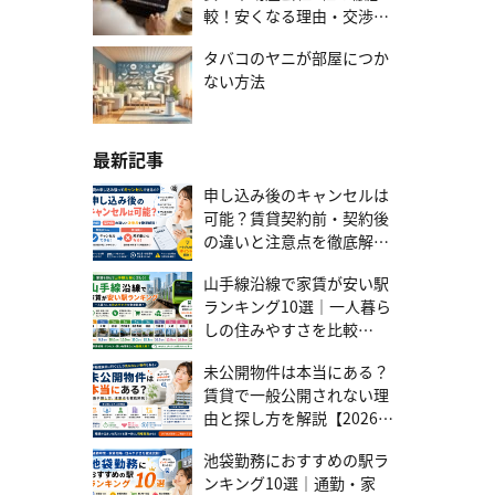
の税額を自分で計算できます。「課税標準額 × 税率」の計算式で、
に、ローン残高がゼロになる強力なセーフティネットです。一般的
ントまで徹底解説 安易な選択は危険！変動金利が抱える3つのデメ
較！安くなる理由・交渉す
金額を求められます。それでは、2025年に建てられた建物2,000万
な死亡・高度障害保障だけでなく、がんや三大疾病、要介護状態な
リット 金利変動によってどのようなリスクが生じるのか、あらかじ
る方法まで
円、土地1,500万円の新築住宅にかかる不動産取得税の金額を計算し
どをカバーする特約を付帯できます。これを機にご自身の保険を見
め把握しておくことが大切です。 金利上昇で総返済額が増えるリス
タバコのヤニが部屋につか
てみましょう。 新築住宅の建物の計算例 建物の固定資産評価額か
直せば、保障内容を充実させつつ、トータルの保険料を最適化でき
ク 将来、金利が上昇すれば、返済額は増加します。月々の負担増加
ない方法
ら、軽減措置を利用して1,200万円を控除してから税額を計算しま
ます。 不動産会社の「提携ローン」もチェック 不動産会社と金融機
は家計を圧迫し、ライフプランを揺るがしかねません。 将来の返済
す。2027年3月31日まで、家屋の不動産取得税の税率は特例によっ
関の提携ローンは、ご自身で探す場合に比べて、金利優遇や審査が
計画が立てにくい 固定金利は完済までの返済額が確定し、ライフプ
て3%に軽減されています。なお非住宅である家屋の税率は、4%で
スムーズに進みやすいのがメリットです。選択肢の一つとして検討
ランを立てやすいのが特徴です。一方、変動金利は将来の返済額が
す。建物2,000万円（課税標準額） − 1,200万円（軽減措置の控除
することで、よりご希望に沿った条件を見つけやすくなります。 ネ
不確定で、金利上昇への不安が伴います。子どもの進学など大きな
最新記事
額） ＝ 800万円 800万円 × 3%（税率） ＝ 24万円 新築住宅の土地
ット銀行・メガバンク・地方銀行を比較 種類メリットデメリットこ
支出と金利上昇が重なれば、家計への負担が一気に増します。 返済
の計算例 土地の不動産取得税には、宅地の課税標準額の特例も併用
んな人におすすめネット銀行・金利が低い・手続きがオンラインで
しても元金が減らない「未払利息」のリスク 「125%ルール」によ
申し込み後のキャンセルは
して適用できる可能性があります。2027年3月31日まで、不動産取
完結・対面相談ができない・自己管理能力が求められる・とにかく
り返済額の急増は抑えられますが、それを超えるほど金利が大幅に
可能？賃貸契約前・契約後
得税を計算するときに宅地の課税標準額は、2分の1で評価されま
金利を抑えたい・手続きの手間を省きたいメガバンク・高い信頼性
上昇した場合、「月々の返済額 ＜ 支払うべき利息額」という状況が
の違いと注意点を徹底解説
す。土地1,500万円（課税標準額）÷ 2＝750万円2027年3月31日ま
と安心感・全国に支店があり便利・金利は比較的高め・審査が厳し
起こり得ます。この返済しきれない利息が「未払利息」です。毎月
【2026年最新版】
で、土地の税率は特例によって3%に軽減されています。今回は、不
い傾向・大手ならではの安心感を重視・対面でしっかり相談したい
返済しているのにローン残高が増えるという事態に陥ります。 変動
山手線沿線で家賃が安い駅
動産取得税の軽減措置を適用し、45,000円の控除が受けられるケー
地方銀行・地域密着で相談しやすい・柔軟な審査が期待できる・金
金利のリスクに備える4つの方法 変動金利のメリットを活かすに
スを計算します。 750万円 × 3％（税率）＝225,000円 225,000円 −
ランキング10選｜一人暮ら
利は高め・サービス提供エリアが限定される・地元の物件を購入す
は、徹底したリスク管理が欠かせません。ここでは、4つの対策をご
45,000円（軽減措置の控除額） ＝180,000円 なお上記の計算はあく
る・担当者と親身な関係を築きたい 「資産価値」でリスクヘッジ 万
紹介します。 対策1：「みなし返済」で来るべき上昇に備える 固定
しの住みやすさを比較
まで目安であり、実際の税額は不動産の状況や適用される軽減措置
が一返済が困難になった場合でも、ローン残高より高く売却できる
金利（例：2%）で借りたと仮定し、変動金利との差額を毎月「ない
【2026年版】
によって異なります。正確な税額を知りたい場合は、不動産を取得
「資産価値の下がりにくい物件」を選んでおくと、家を売却してロ
もの」として貯蓄するのが、堅実かつ効果的な対策です。将来金利
未公開物件は本当にある？
する都道府県の税事務所に相談しましょう。 まとめ 不動産取得税と
ーンを完済する最終手段が取れます。固定金利は、将来のローン残
が上昇した場合にはこの貯蓄から補填でき、上がらなければ繰り上
賃貸で一般公開されない理
は、土地や建物を取得したときに一度だけ都道府県に納める税金で
高を正確に予測できるため、売却時の損益シミュレーションが立て
げ返済の資金として活用できます。 対策2：「繰り上げ返済」で元
由と探し方を解説【2026年
す。納税通知書が届いたタイミングで、銀行やコンビニなどで支払
やすいメリットもあります。資産価値が落ちにくい物件の特徴• 駅徒
金を減らす 金利が低い今のうちに繰り上げ返済で元金を減らすのは
版】
います。うっかり支払いを忘れてしまうと延滞税が発生するため、
歩10分圏内、複数路線利用可能• 都心へのアクセスが良好• スーパ
有効です。元金が減れば、将来金利が上昇しても利息の増加額を抑
池袋勤務におすすめの駅ラ
早めに不動産を管轄する税事務所に連絡しましょう。不動産取得税
ー、公園、学校、病院などが徒歩圏内に充実• 良好な管理状態、信頼
えられます。総支払額を大きく減らせる「期間短縮型」がおすすめ
ンキング10選｜通勤・家
は、特定の要件を満たす場合に軽減措置が適用され、税額を抑えら
できる施工会社• 将来性のある再開発エリアテレルームでは、資産価
です。 対策3：「借り換え」を常に選択肢に入れておく 日頃から経