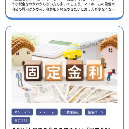
280㎡以下であることです。 参考：新築住宅に係る税額の減額措置 |
ている基本的な保障です。この保障の保険料は、あらかじめ住宅ロ
うな税金なのかわからない方も多いでしょう。マイホームの設備や
りません。ご自身の返済はこれまでと変わらないため、安心して住
国土交通省 認定長期優良住宅に関する特例措置 長く快適に住めるよ
ーンの金利に含まれています。毎月の返済とは別に、保険料を追加
内装の費用がかさみ、税負担を軽減させたいと思う方も少なくない
み続けられます。住宅ローンの「もしも」に備える団体信用生命保
うに工夫された認定長期優良住宅を新築すると、固定資産税が減額
で支払う必要はありません。・保障対象となる状態の具体例死亡：
はずです。税金と聞くだけで、難しく感じる人もいるかもしれませ
険（団信）の仕組みや、賢い活用方法については、ぜひこちらもご
されます。認定長期優良住宅に関する特例措置は、2025年7月現
病気や事故など、原因を問わず死亡された場合所定の高度障害状
ん。 この記事では、不動産取得税の概要や金額の計算方法をわかり
覧ください。▶団体信用生命保険（団信）とは？住宅ローンの「も
在、2026年3月31日までに新築した際に適用できる制度です。 新築
態：両目の視力や言語機能を永久に失う、両腕または両足を失うな
やすく解説します。税額を抑えられる軽減措置まで紹介するため、
しも」に備える仕組みや、契約前に確認したいポイントを解説 金利
された認定長期優良住宅であれば、固定資産税が新たに課税される
ど、保険会社が定める極めて重い障害状態になった場合・保険金の
税負担を軽くして新生活をより充実させたい方は、最後までお読み
変動リスクを分散！オーダーメイドの返済計画 「夫は安定志向で全
ことになった年度から5年間、税額が2分の1に減額されます。一方で
支払い条件上記の「死亡」または「所定の高度障害状態」に該当す
ください。 ※本記事に記載されている内容は、2025年6月執筆時点
期間固定金利」「妻は当初の返済負担を抑えるため変動金利」のよ
3階建て以上の耐火構造・準耐火構造の住宅は、7年間にわたり税額
ると医師に診断された場合に、保険金が支払われます。 もっと手厚
のものです。記事公開以降に、法改正される可能性もありますの
うに、お互いの価値観やキャリアプランに合わせて異なる金利タイ
が2分の1になります。 長期優良住宅の認定を受ける必要があるた
く！特約オプション 基本保障に加えて、特定の病気や就業不能状態
で、最新情報は不動産を管轄する都道府県や税事務所のホームペー
プを選べるのも、ペアローンならではの強みです。市場の変動リス
め、建築前に申請手続きを行ってください。一戸建ては50㎡以上
に備えるのが「特約」です。住宅ローン金利に年0.1%〜0.3%程度上
ジなどでご確認ください。 不動産取得税とは 不動産取得税は、土地
クを世帯全体で分散させる返済計画を実現できます。二つの金利タ
280㎡以下、3階建て以上の耐火構造・準耐火構造の住宅は40㎡以上
乗せすることで加入できます。• がん保障特約初めて「がん（悪性新
や建物の購入をしたときに、その不動産が所在する都道府県に一度
イプ「固定金利」と「変動金利」はそれぞれメリットとデメリット
280㎡以下の場合、特例を利用できます。 新築した年の翌年1月31日
生物）」と診断された場合に、ローン残高がゼロになる保障です。
だけ納める税金です。たとえば、新しい家を建てるときや、中古の
があります。ぜひこちらの記事を、金利タイプ選びにご活用くださ
までに不動産を管轄する税事務所に申告しましょう。 参考：認定長
上皮内がんや皮膚がんなど、一部対象外となる場合があるため、条
マンションを購入するとき、親から土地を贈与されたときなどに課
い。▶住宅ローンで7割が選ぶ「変動金利」とは？ 選ぶ前に知るべ
期優良住宅に関する特例措置 | 国土交通省 リフォーム促進税制 リフ
件の確認が必須です。• 三大疾病（がん・脳卒中・急性心筋梗塞）特
税されます。不動産を取得したことに対してかかる税金であり、毎
き特徴とリスク対策▶金利が上昇する今こそ知りたい「固定金利」
ォーム促進税制は、2026年3月31日までに既存の住宅に対して特定
約がんに加え、脳卒中や急性心筋梗塞で所定の状態（例：手術を受
年課税される固定資産税とは異なります。 不動産取得税を支払うタ
とは？メリット・デメリットや賢い活用方法を解説！ 契約前に必ず
の改修工事を行ったときに、工事が完了した翌年の固定資産税が安
ける、60日以上後遺症が続くなど）になった場合に保障されます。
イミング 不動産を管轄する自治体によって異なりますが、不動産取
知っておきたいペアローンの4つのデメリット 契約後に「こんなは
くなる制度です。特定の改修工事とは、耐震や長期優良住宅化、省
支払い条件が「診断されたら」か「所定の状態が続いたら」かで大
得税を支払うタイミングは、取得してから約6ヶ月後です。都道府県
ずでは…」と後悔しないために、デメリットも把握しておきましょ
エネ、バリアフリーを目的とした工事を指します。 リフォームの内
きく異なるため、注意が必要です。• 七大疾病特約や就業不能保障三
が不動産の評価を行い、納税通知書を作成するまでに時間がかかる
う。 見落としがち！諸費用が二人分に ローン契約が2本になるた
容と減額される割合は、以下の通りです。 リフォーム内容固定資産
大疾病に、高血圧性疾患、糖尿病、肝硬変、慢性腎不全といった生
ためです。 納税通知書は、不動産の所在地を管轄する都道府県の税
め、契約書に貼る印紙代や登記費用、金融機関への手数料などの諸
税の減額割合耐震改修翌年度分の固定資産税の2分の1長期優良住宅
活習慣病を加えた保障や、病気やケガで長期間働けなくなった場合
事務所から、郵送で送られてきます。都道府県によっても異なりま
費用が、単独ローンの約2倍かかります。 ライフイベントによる収
化改修翌年度分の固定資産税の3分の2省エネ改修翌年度分の固定資
に毎月の返済額が保障される就業不能保障など、さらに手厚い特約
すが、支払い期限は通知書が届いてから約1ヶ月後、あるいは送付さ
入減リスク ご出産や育児・転職・介護など、長い人生では収入が一
産税の3分の1バリアフリー改修翌年度分の固定資産税の3分の1 な
も用意されています。 どこで借りる？金融機関サービス比較 金融機
オンライン
テレルーム
不動産会社
住宅ローン
れたタイミングの月末に設定されています。 不動産取得税の支払い
時的に減少する局面もあります。お二人で支え合うローンだからこ
お、耐震改修の場合は通行障害既存耐震不適格建築物をリフォーム
関の種類団信サービスの特徴こんな方におすすめメガバンク保障の
方法 不動産取得税は、納税通知書に同封されている納付書を銀行や
そ、どちらか一方の負担が増えたときの備えが不可欠です。 離婚の
固定金利
すると、2年度分の固定資産税が2分の1に減額されます。 通行障害
バリエーションが豊富。基本的な保障から疾病保障まで一通りそろ
郵便局、コンビニエンスストアに持参して、現金で支払います。 都
際、手続きが複雑に 万が一離婚する場合、共有名義の家や二人分の
既存耐震不適格建築物とは、地震が発生したときに倒壊により避難
っている。安定感と信頼性を重視する方。ネット銀行金利上乗せな
道府県によっては、クレジットカード払いやペイジー（Pay-easy）
ローンをどのように分けるか決めなければなりません。財産分与や