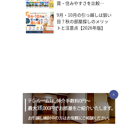
れる可能性があります。軽減措置を受けるために、期間内に税事務
賃・住みやすさを比較
値の高い物件選びを不動産のプロがサポートいたします。ぜひお気
済ニュースにアンテナを張り、金利動向をチェックしましょう。金
所へ申告してください。もし正確な税額や手続きに不安がある場合
軽にお問い合わせください。まずは話を聞いてみる 固定金利適性チ
利が大幅に上昇した場合、固定金利への「借り換え」を検討しま
【2026年版】
は、専門家である不動産会社に相談することをおすすめします。 不
ェック！ ご自身が固定金利に向いているタイプかチェックしてみま
す。借り換えには費用と再審査が必要なため、いざというときに備
9月・10月の引っ越しは狙い
動産を購入するならテレルーム 物件探しから契約、引っ越しまで、
しょう。該当する項目が多い方ほど、固定金利を選ぶメリットが大
えて、事前に情報収集しておきましょう。 対策4：「資産価値が落ち
目？秋の部屋探しのメリッ
不動産購入には多くの手続きが伴います。不安なく不動産購入を進
きくなります。□ 将来の金利動向にハラハラしたくない□ 毎月の返
にくい物件」でリスクヘッジ 万が一、返済が困難になった場合の最
トと注意点【2026年版】
めたいなら、テレルームにご相談ください。テレルームは、不動産
済額は、多少高くても「確定」している方が精神的に楽□ お子さま
終手段は「自宅の売却」です。ローン残高より高く売却できるかど
購入に関するサポートはもちろんのこと、引っ越しについても無料
の教育費など、数十年先を見据えたライフプランをしっかり固めた
うかで、ローンを完済できるか、売却後も返済が残るかが決まりま
のコンシェルジュが付き、スムーズな新生活への移行をサポートし
い□ 経済ニュースをこまめにチェックするのは苦手、または面倒だ
す。資産価値が落ちにくい物件の特徴・立地： 駅徒歩10分圏内、複
てくれます。不動産購入のプロであるテレルームに相談すれば疑問
と感じる□ 借入額が大きい、または返済期間が長いため、将来のリ
数路線利用可能、都心へのアクセスが良好・住環境： スーパー、公
や不安を解消し、理想の住まいを見つけられるでしょう。 まずは話
スクはできるだけ避けたい□ 家計管理は「予算を決めて守る」タイ
園、学校、病院などが徒歩圏内に充実しており、治安が良い・物
を聞いてみる
プ□ 投資などのリスク商品より、確実性の高い金融商品を好む 固定
件： 良好な管理状態、信頼できる施工会社、将来性のある再開発エ
金利は将来の安心を買う選択！ 変動金利が「低金利の恩恵を最大限
リア物件選びの段階から出口戦略を意識することが、変動金利を賢
に受ける」攻めの選択なら、固定金利は「将来の不確実性を排除す
く活用するためのポイントです。物件選びにお悩みの方は、テレル
る」守りの選択です。金利が低いか高いかだけにとらわれず、ご自
ームにご相談ください。不動産のプロが丁寧にサポートいたしま
身のライフプラン、性格、何に価値を置くかをじっくり考え、後悔
す。まずは話を聞いてみる 後悔しない住宅ローン選びのチェックポ
のないローンを選びましょう。 テレルームは物件選びから資金計画
イント 金利だけでなく、以下の3つの視点も加えることで、安心の
までサポート！ テレルームでは、不動産のプロがお客様一人ひとり
住宅ローン選びができます。 「団信」の保障内容を確認 「団体信用
×
の状況を丁寧にヒアリングし、物件選びだけでなく、金利タイプの
生命保険（団信）」の保障内容は、死亡・高度障害だけでなく、が
選択や資金計画まで、ワンストップでサポートいたします。「まず
んや三大疾病特約など、金融機関ごとに内容が異なります。ご自身
は何から始めればいい？」「自分に合ったローンはどっち？」とい
の健康状態や家族構成に合った保障があれば、もしもの時も安心で
う漠然としたお悩みでも構いません。後悔のないマイホーム購入へ
す。 不動産会社の「提携ローン」を賢く使う 不動産会社と金融機関
の第一歩として、ぜひお気軽にご相談ください。まずは話を聞いて
の提携ローンは、個人で申し込むより良い金利優遇や、スムーズな
みる
審査が期待できます。ご自身で探したローンとの比較は必須です
が、提携ローンも選択肢に加えることで、より有利な条件を引き出
せる可能性があります。 ネット銀行・メガバンク・地方銀行を比較