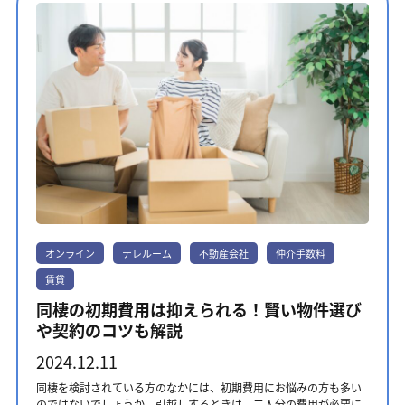
が高まります。 家賃は適正か 手取り収入の3割程度を目安にする
け余裕を持った設定にしましょう。 2.固定費・生活費はどれくらい
位 LIXIL不動産ショップ LIXIL不動産ショップは完全オンライン対
るのにトータルいくらかかるのか、初期費用の見積もりを出しても
先で働くスケジュールを調整してから準備を進めることで、現職の
と、光熱費や食費などの生活費と合わせて無理のない家計を維持で
かかるか 月々の家賃に加えて、共益費・管理費や光熱費・食費など
応が可能な不動産会社です。 全国の物件を多く扱っているため、ニ
らいましょう。 仲介手数料が安い業者を選ぶ際のポイント 仲介手
仕事の引継ぎや退職手続きも余裕を持って進められます。内定前に
きます。家賃は毎月の支出の中で大きな割合を占めるため、慎重に
の生活費がかかります。これらの合計額も考慮に入れたうえで、生
ーズに合わせた物件を見つけられます。 VR機材を導入した360度パ
数料が安い業者を選ぶ際には、以下のポイントを押さえましょう。
引っ越すと、電車の乗り換え回数が多かったり、通勤時間がかかっ
検討しましょう。 事前準備で一人暮らしのスタートも安心！ 初めて
活に無理のない家賃を設定しましょう。 3.将来設計の考慮 将来的な
ノラマ内見で、オンラインでもお部屋の雰囲気をつかめます。 ＜
・ホームページで費用を確認できる ・不動産情報サイトの物件を取
たりする物件を選んでしまうかもしれません。入社日が変更になっ
の一人暮らしには、期待と同時に様々な不安がつきものです。この
転職や結婚・出産などのライフイベントによる環境の変化も忘れて
おすすめポイント＞・完全オンライン対応・VR機材を導入した360
り扱っている ホームページで費用を確認できる 仲介手数料は多く
た場合、引っ越しのタイミングが間に合わない可能性があります。
記事で紹介した、一人暮らしに必要な費用と手続きの準備を計画的
はいけません。特に長く住むご予定なら、今後の生活費の変化も考
度パノラマ内見・取扱い物件が多い 第7位 ietty ietty（イエッテ
の不動産会社にとって、重要な収益源です。 ホームページに仲介手
転職先の年収が想定したよりも下がった場合、家賃の負担が重くな
に進めることで、安心して新生活をスタートできます。特に初期費
えて、家賃は少し余裕を持った設定にしておくと安心です。 2人暮ら
ィ）は専用のアプリから物件を探せるオンライン提案型お部屋探し
数料をあえて記載していない会社も数多くあります。 安くすると口
ることもあるでしょう。一方で、退職後の転職活動中に引っ越し先
用は、賃貸物件契約時、引越し費用、家具家電の購入費用まで、
しの賃貸を選ぶときのポイント 賃貸物件を選ぶ際、特に立地・周辺
サービスです。 スキマ時間にチャットで相談でき、自分のペースで
頭では言われたものの、実際は相場の家賃1か月分の仲介手数料が取
を探していると、入居前の不動産会社の審査が通りにくくなる恐れ
様々な支出が重なります。事前に十分な準備期間を設け、余裕を持
環境・設備の3点は、快適な2人暮らしを実現するうえで大切です。
進められます。 実店舗を持たないことで、仲介手数料を家賃の0.5か
られ、トラブルになるケースも考えられます。 仲介手数料の金額が
があります。借主の収入が安定しておらず、不動産会社は家賃の支
った資金計画を立てることが大切です。 賃貸契約と暮らしの準備は
ここでは、それぞれ見るべきポイントをご紹介します。 通勤・通学
月分に抑えられます。 ＜おすすめポイント＞・完全オンライン対
ホームページに明記されており、金額に関して不明点が少ない不動
払い能力があるか不安に感じるためです。 転職に伴う引っ越し費用
テレルームにおまかせ テレルームは、一人暮らしをトータルでサポ
の利便性を考えた立地選び 立地選びでまず考慮すべきは、それぞれ
応・東京・神奈川・千葉・埼玉の一部地域に対応・仲介手数料は家
産会社を選びましょう。 不動産情報サイトの物件を取り扱っている
の内訳 転職に伴う引っ越し費用は、新居の家賃の6～9カ月ほどで
ートしています。物件探しからライフライン契約手続きのサポー
の通勤の利便性です。両方の職場の中間地点は1つの候補ですが、い
賃の0.5か月分 第8位 イエプラ イエプラは、30秒の簡単なアン
SUUMOやアットホームなどの不動産会社の物件を取り扱っている不
す。単身者の引っ越し費用の内訳は、以下の通りです。ここでは東
ト、引越しの段取りまで、経験豊富なスタッフがお手伝いいたしま
ずれかの職場に近い場所が選ばれるケースも多くあります。その場
ケートに入力するだけで、LINEやオンラインで気軽に部屋探しがで
動産会社を選びましょう。 不動産情報サイトには仲介手数料の記載
京から大阪へ、家賃7万円の賃貸物件に引っ越したケースを想定して
す。また、仲介手数料無料の物件を多数取り扱っているため、初期
合は、通勤時間が長くなる方への配慮として、家事分担や家賃負担
きます。 東京・神奈川・埼玉・千葉の一部地域に対応していて、仲
がなく、契約時に手数料がかかることを知ったというケースもあり
います。 引っ越し費用の内訳金額引っ越し業者に払う費用7～10万
費用を抑えた物件探しも可能です。遠方にお住まいの方は、完全オ
の調整など、生活面でのバランスを取ることが大切です。将来的な
介手数料が基本0円なのも嬉しいポイントです。 ＜おすすめポイン
ます。 そのため、不動産情報サイトの物件を取り扱っている仲介手
円賃貸物件の初期費用29万円移動費用（1.5往復）4.5万円 この例で
ンラインでのご案内も行っています。初めての方でも、安心して一
転職や異動の可能性も考慮に入れましょう。複数の路線が利用でき
ト＞・LINEやオンラインで問い合わせ可能・東京・神奈川・千葉・
オンライン
テレルーム
不動産会社
仲介手数料
数料が安い会社に相談すれば、初期費用を抑えて借りられます。 テ
は、引っ越し費用は40.5～43.5万円程度です。それぞれの費用の内
人暮らしをスタートできますので、テレルームにお気軽にご相談く
る主要駅周辺であれば、さまざまな方面へのアクセスが良く、環境
埼玉の一部地域に対応・仲介手数料は基本0円 第9位 ゼロベヤ ゼロ
レルームでは、SUUMOやアットホーム、LIFULL HOME'Sに掲載さ
訳について見ていきましょう。 引っ越し業者に払う費用 地域や時
ださい。 まずは話を聞いてみる
賃貸
の変化にも対応しやすくなります。 周辺環境 心地よく暮らすために
ベヤはLINEで簡単にお部屋探しが可能です。 デザイナーズやリノベ
れている物件にも対応しています。仲介手数料の相談ができるた
期、荷物量によっても異なりますが、単身者が引っ越し業者に支払
は、お部屋の条件だけでなく、周辺の環境も見ておきたいポイント
物件に強く、おしゃれな賃貸物件を見つけることができます。 仲介
め、コストを抑えて引越しできます。 東京で引っ越しを検討して
う費用は7～10万円程度です。1～3月の引っ越しシーズンや土日祝
同棲の初期費用は抑えられる！賢い物件選び
です。普段の生活に便利な場所かどうか、次のような施設がそろっ
手数料が実質的に0円となる物件もあります。 ＜おすすめポイント
いる方は、こちらの記事も参考にしてください。 東京で仲介手数料
日の場合、割増料金が設定されていることがあります。 賃貸物件の
や契約のコツも解説
ているかチェックしてみましょう。 ・買い物環境：スーパーマーケ
＞・LINEで簡単部屋探し・VRでオンライン内見可能・仲介手数料は
が安い不動産会社10選！賃貸物件を探すときの注意点も解説 仲介手
初期費用 賃貸物件の初期費用は、家賃の4～6カ月分程度かかりま
ット・コンビニの距離 ・医療施設：総合病院・歯科医院・内科医
最大0円 第10位 AWANAI 賃貸 AWANAI賃貸は最短5日で引越しがで
数料は交渉できる？ 賃貸物件の場合、不動産会社に仲介手数料の値
す。1カ月の家賃を7万円と考えた場合、初期費用の内訳は次の通り
2024.12.11
院・ドラッグストアの有無 また、飲食店や商業施設が充実している
きる完全オンライン対応のサービスです。 東京・神奈川・千葉・埼
引き交渉ができます。しかし、大幅な値引きは難しいでしょう。 家
です。 初期費用金額敷金7万円礼金7万円前家賃7万円日割り家賃入
と、休日の過ごし方の選択肢が広がります。 設備とセキュリティ 毎
玉に対応しており、仲介手数料無料になる物件もあります。 24時間
賃の1ヶ月分に設定されている場合、20～50％程度の値引きは実現
居日によって異なる仲介手数料約4万円鍵交換費用約2万円火災保険
同棲を検討されている方のなかには、初期費用にお悩みの方も多い
日の暮らしを快適に、そして安心して過ごすために、お部屋の設備
利用できるので、早く物件を決めたい方におすすめです。 ＜おす
できる可能性もあります。ただし最初から値引きされているケース
料約2万円 このケースでは、日割り家賃を除いた初期費用は約29万
のではないでしょうか。引越しするときは、二人分の費用が必要に