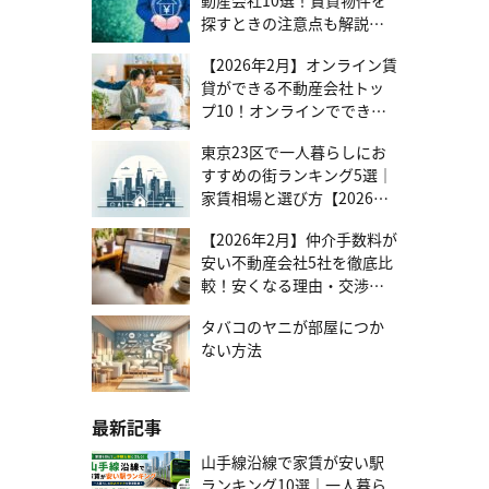
から入社日まで1.5～2カ月程度ゆとりを持ったスケジュールで引っ
ポイントを押さえることで、同じエリアでも初期費用を抑えた物件
お互いの希望を事前によく話し合う必要があります。具体的な金額
はお気軽にご相談ください。
探すときの注意点も解説
越しを進められるように調整してください。ゆとりを持たせた引っ
選びが可能になります。 1.駅から少し離れた物件を選ぶ 駅徒歩10分
を決めておかないと魅力的な設備や間取りに惹かれ、予算オーバー
越し期間を決めてから、内定先に入社タイミングを相談します。 現
以上の物件は、駅近物件と比べて初期費用が比較的安く設定されて
【2026年7月更新】
してしまいがちです。その結果、後々の生活を圧迫してしまう可能
職の退職意思を報告 内定先とのスケジュール調整が完了したら、現
います。多少駅から離れていても自転車通勤が可能な場合は、積極
【2026年2月】オンライン賃
性があります。 初期費用の予算 初期費用の予算計画は余裕を持って
職に退職する旨を伝えます。退職報告するまでの期限が就業規則に
的に検討してみましょう。実際、駅から徒歩10分以内と徒歩10～15
貸ができる不動産会社トッ
立てることが大切です。特に、家賃の発生時期については注意が必
定められていることがあるため、伝える前に確認してください。退
分の物件を比べると、初期費用に20万円程度の差が出ることもあり
プ10！オンラインでできる
要です。契約日と実際の入居日が異なる場合も多く、その期間の家
職意思の報告は、退職日から1～2カ月前と定められていることがあ
ます。 2.築年数のある物件を検討する 新築物件は魅力的ですが、築
賃も必要となります。また、引越し費用や家具家電の購入費用など
範囲と選び方を紹介
ります。退職を伝えてからは、業務の引き継ぎや有給消化などをし
5年以上の物件なら初期費用を大きく抑えられます。ただし、設備や
も含めた資金計画を立てることで、安心して新生活をスタートでき
東京23区で一人暮らしにお
ます。会社によっては、後任が決まらないという理由で退職時期を
間取りはしっかり確認し、二人の生活に支障がないか確認すること
ます。 譲れない条件 物件選びにおいて、それぞれの譲れない条件を
すすめの街ランキング5選｜
ずらせないか相談されることもあります。スッパリと断るのではな
が重要です。水回りの設備が新しければ、築年数が気にならない物
明確にすることが大切です。設備やセキュリティ・周辺環境・通勤
家賃相場と選び方【2026年
く、現職と転職先の会社と相談しながら、両社の最善スケジュール
件も多くあります。 3.人気エリア以外の物件を探す 人気エリアは便
時間など、優先順位をつけて整理しましょう。内見はできるだけ2人
を探りましょう。入社日と退社日を決めるときは健康保険のことを
版】
利である反面、初期費用が高額になりがちです。便利な急行停車駅
で行くことをおすすめします。実際に家の周りや部屋を見て、具体
【2026年2月】仲介手数料が
考え、できる限り間を明けないようにスケジュールを調整すること
やターミナル駅から一駅離れただけでも、初期費用に大きな差が出
的な生活のイメージを共有することで、入居後のミスマッチを防げ
をおすすめします。転職で保険に加入しない空白期間があると、前
ることがあります。二人の通勤時間のバランスを考慮しながら、少
安い不動産会社5社を徹底比
ます。 生活費の分担 生活費をどのように分担するかは、2人の収入
社で加入していた保険の任意継続やご自身で国民健康保険への加入
し離れたエリアも視野に入れて探しましょう。生活のしやすさとの
較！安くなる理由・交渉す
状況や価値観に応じて決める必要があります。主な分担方法として
をしなければいけない場合があります。 物件探し・入居審査 まず、
バランスは大切なので、実際に物件を見学して、二人で十分に話し
る方法まで
は、全ての費用を半分ずつ負担する方法と、それぞれの収入に応じ
内定先から通勤しやすい物件を探します。物件が見つかったら、不
合いながら決めることをおすすめします。 同棲の初期費用を抑える
タバコのヤニが部屋につか
て負担割合を決める方法があります。分担方法は収入の変化や将来
動産会社を通して内見を申し込みます。内見は実際に訪れるだけで
コツ：引越し 同棲を始める際は、賃貸契約の初期費用に加えて引越
の貯蓄計画なども考慮しながら、柔軟に調整していきましょう。 生
ない方法
なく、オンラインで実施している場合もあります。引っ越しまでの
し費用も必要です。二人分の荷物を運ぶため、単身の引越し費用が
活スタイル お互いの生活スタイルの違いは、物件選びに大きく影響
時間が限られている場合は、オンラインで内見しましょう。内見で
二人分必要となり、目安は15～25万円です。距離や時期によっては
します。特に就寝時間や仕事のスケジュールが異なる場合は、それ
は、物件の設備や日当たり、周辺施設など生活しやすい環境が整っ
さらに高額になることもあります。このように引越し費用は高くな
を考慮した間取り選びが大切です。例えば、パートナーが夜勤の場
ているのかを確認します。通勤時間を調べるときは、乗り換え回数
りがちな分、工夫次第で抑えられる額も大きくなります。以下の方
最新記事
合、寝室とリビングを完全に分けられる間取りが望ましいでしょ
や電車の込み具合など調べておきましょう。内見で気に入った物件
法を可能な限り取り入れてみましょう。 1.時期の選択 引越し費用は
う。また、在宅ワークの頻度や趣味の時間の使い方なども、物件選
が見つかったら、入居審査を受けます。入居審査では、主に家賃の
時期によって大きく変わります。引越しのピークシーズンである3月
山手線沿線で家賃が安い駅
びの重要な要素です。生活スタイルの違いは、些細なストレスの原
支払い能力を見られます。内定通知書の提出や保証会社の利用など
と4月は避け、平日や月末を選ぶと費用を抑えられます。早朝など時
ランキング10選｜一人暮ら
因となる可能性もあります。お互いの習慣や好みを理解し、必要に