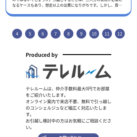
やセキュリティは重要です。人気が高い設備には以下のようなもの
すめポイント＞・最短5日で引越し・LINE Payを使ってスマホでの
では、交渉を受け付けてもらえないケースがあります。 値引き交渉
円です。敷金とは、退去時の原状回復費用や損害賠償費用を補うお
なるケースもあり、想定以上の出費になりがちです。しかし、賃貸
があります。 ・防犯面：オートロック・防犯カメラ・2階以上 ・生
支払い手続きが可能・東京・神奈川・千葉・埼玉に対応 賃貸のオ
が不安・苦手な方は、最初から仲介手数料が安く設定されている不
金を指します。原状回復とは、借主が賃貸住宅を契約した状態に戻
契約方法や物件選びを工夫することで、初期費用を大きく抑えられ
活設備：バストイレ別・二口コンロ・独立洗面台・室内洗濯機置き
ンラインはどこまでできる？ 「内覧もせずに部屋を決めて大丈
動産会社で賃貸物件を探しましょう。テレルームであれば仲介手数
すことです。大家への感謝の気持ちを伝える礼金は、物件によって
ます。この記事では、同棲時の初期費用の具体的な内訳から、実践
場 ・収納設備：ウォークインクローゼット・シューズボックス ただ
夫？」「オンラインだと契約に不安がある」といった声もありま
料０円の物件が多く、初期費用を抑えて新生活をはじめられます。
は設定されていないケースがあります。上記項目に加えて、清掃費
的な節約方法まで詳しく解説します。今後、二人暮らしを考えてい
し、これらの設備が全てそろう物件は少ないため、優先順位をつけ
す。しかし、オンライン賃貸には以下のような多くのメリットがあ
仲介手数料を安く抑えたい方は、こちらの記事もご確認くださ
用や家賃保証会社の利用料などが追加されることも珍しくありませ
る方は、ぜひ参考にしてください。 同棲の初期費用の目安 同棲を始
るとお部屋探しがスムーズに進められます。例えば、料理が趣味の
ります。 物件の内覧が不要 多忙な社会人や、遠方からの引越しを考
い。 【お部屋探しの方必見！】仲介手数料を値引きするコツや安く
ん。賃貸物件の費用について詳しく知りたい方は、こちらの記事を
める際の初期費用は大きく分けると賃貸契約・家具家電の購入・引
4
5
6
7
8
9
10
11
12
場合は広めのキッチンや二口コンロを重視し、持ち物が多い場合
えている方でも、VRやビデオ通話による内覧で、現地に足を運ばず
抑える方法を紹介！ まとめ 仲介手数料を安く設定できる理由は、自
ご覧ください。賃貸物件の初期費用を知って安心！必要になる費用
越しの3つです。例えば家賃が8万円だった場合、賃貸契約で約40万
は、各部屋の広さや収納設備が充実した物件がおすすめです。この
に物件の状態を確認できます。 実際の広さは現在の住居と比較しな
社物件や管理物件だったり、広告費で数駅が確保できたりするため
とお得な節約術 移動費用 新しい勤務地が現在の住まいとる離れてい
円、これに家具家電の購入費用と二人分の引越し費用を合わせると
ように、2人の生活スタイルや将来の計画に合わせて優先順位を話し
がらイメージすることで、より正確な判断が可能です。 スケジュー
です。仲介手数料を抑えられれば初期費用を軽減できますが、物件
た場合、内見時と引っ越し当日の移動費用がかかります。新幹線で
100万円近くになることもあります。しかし特に賃貸契約の初期費用
合い、納得のいく物件を選びましょう。 2人暮らしの初期費用の目
ル調整に時間を取られることなく、効率よく複数の物件を比較でき
Produced by
が見つかりにくい可能性があります。 仲介手数料は交渉できます
大阪から東京に移動した場合にかかる費用は、片道15,000円程度で
は、賢く物件を選び、契約方法を工夫することで抑えられます。ま
安と抑えるコツ 2人暮らしを始める際の初期費用は、大きく分けて
るので、短期間に部屋探しができます。 オンラインで契約ができ
が、不動産会社が値引きしてくれるとは限りません。 テレルームに
す。つまり内見時には往復し、引っ越し当日に再び移動すると、
ずは、賃貸契約に関わる初期費用の内訳を詳しく見ていきましょ
賃貸契約・引越し・家具家電の3つに分類されます。引越しや新生活
る 2022年5月からの制度改正により、重要事項説明を含む賃貸契約
ご相談いただければ、不動産情報サイトで見つけた気になる物件の
45,000円程度の費用がかかります。費用を抑えたい場合は、夜行バ
う。 同棲の賃貸契約で必要な基本費用 賃貸契約を結ぶ際には、必ず
にかかる費用を前もって確認し、計画的に貯金をしておくと、安心
手続きがオンラインでできるようになりました。 書類のやり取りも
仲介手数料を抑えて、紹介できます。 また、広告掲載されているAD
スや内定先の引っ越し補助などを利用しましょう。 転職に伴う引っ
発生する基本的な費用があります。これらの費用は物件や地域によ
して2人暮らしを始められます。 初期費用の目安 賃貸契約の初期費
オンラインで完結するため、仕事が忙しい方や、現地になかなか行
物件は、仲介手数料が0円にもなります。初期費用を抑えて引越しを
越し費用を賢く抑える方法 転職に伴う費用を抑える方法は、以下の
って異なるため、事前に確認しておく必要があります。 ・敷金：家
用は、契約時にまとまって必要となる費用です。地域によっても異
けない方でも、スムーズに契約手続きを進められます。 来店する必
したいという方は、テレルームにぜひご相談ください。 テレルーム
通りです。・1～3月の引っ越しシーズンを避ける・引っ越し業者に
賃の1～2ヶ月分 ・礼金：家賃の1～2ヶ月分 ・仲介手数料：家賃の1
なりますが、一般的な内訳と目安は以下のとおりです。 ・敷金：家
要がない 従来必要だった複数回の来店が不要となり、交通費と時間
なら仲介手数料がかからない物件を多数保有 テレルームではエリア
相見積もりを取る・仲介手数料が安い不動産会社を選ぶ それぞれの
ヶ月分 ・前家賃：入居月の家賃 ・共益費：入居月分 ・火災保険
テレルームは、仲介手数料最大0円でお部屋
賃の1～2ヶ月分 ・礼金：家賃の1～2ヶ月分 ・仲介手数料：家賃の1
を大幅に節約できます。 特に地方から都心部への引越しでは、新幹
を問わず、仲介手数料０円の物件を多く掲載しており、初期費用を
方法を詳しく解説します。 1～3月の引っ越しシーズンを避ける 新生
料：年間1万円前後 ・鍵交換費用：1～2万円程度 契約前に必要な金
をご紹介いたします。
ヶ月分 ・前家賃：入居月の家賃 ・共益費：入居月分 ・火災保険
線代や航空券代などにかかる数万円単位の交通費を節約できます。
抑えて引っ越しできるでしょう。 また、無料の引っ越しコンシェ
活が始まる1～3月は、引っ越し業者の料金が高く設定されていま
額を確認し、しっかり準備しておきましょう。礼金が設定されてい
オンライン案内で来店不要、無料で引っ越し
料：年間1万円前後 ・鍵交換費用：1～2万円程度 家賃8万円の物件
仕事や学業との両立、新生活の準備にも負担がかからず、効率的な
ルジュが付くため、新生活のライフラインに必要な手続きを無料で
す。時期によっては、引っ越し業者の予約が取れないことも珍しく
ないケースもありますが、一般的には家賃の6倍程度は、初期費用と
の場合、少なくとも40万円の初期費用が必要となる計算です。引越
引越し準備が可能です。 オンライン賃貸対応の不動産会社を選ぶ3
のコンシェルジュなど幅広く対応いたしま
代行してくれます。引っ越し業者の複数見積もりも任せられるた
ありません。引っ越し数が少ない夏や冬などにスケジュールを調整
して覚悟をしておくのが無難です。 同棲の初期費用を抑えるコツ：
し費用は時期や距離にもよりますが、15～25万円程度を見込んでお
つのポイント オンライン賃貸に対応する不動産会社は増えてきまし
す。
め、初めての引っ越しでも安心です。 仲介手数料を抑えて引っ越
すると、費用を抑えられます。退職するタイミングと入社のスケジ
賃貸契約 二人暮らしの賃貸初期費用は以下のポイントを押さえて、
きましょう。2人分の荷物をそれぞれ運ぶため、単身の引越し2回分
たが、どの会社にすればよいか悩む方も多いのではないでしょう
お引越し検討中の方はお気軽にご相談くださ
し物件を見つけたい方には、ぜひテレルームをご利用ください。
ュールを考えながら、引っ越しのタイミングを決定しましょう。 引
賢く契約を進めていきましょう。 1.敷金礼金なし物件を探す 賃貸物
の費用がかかる点に注意が必要です。家具家電は、性能や大きさに
か。 ここではオンライン賃貸に対応する不動産会社を選ぶ3つのポ
まずは話を聞いてみる
っ越し業者に相見積もりを取る 引っ越し業者によって、サービスや
件のなかには、敷金や礼金がない物件もあります。通常、敷金は家
い。
よって幅があります。新品でそろえると30～40万円程度かかること
イントを紹介します。 仲介手数料を確認する 賃貸契約時の大きな出
費用が異なります。荷物の運送以外に家具の取り付けや家電の準備
賃の1～2ヶ月分、礼金も1～2ヶ月分が相場ですが、これらが不要に
もありますが、すでに手元にある物や中古品を活用すれば大幅に抑
費となる仲介手数料は、引越し予算を考える上で大切なポイントで
などサービスが付いている業者もあり、ご自身に必要がないものが