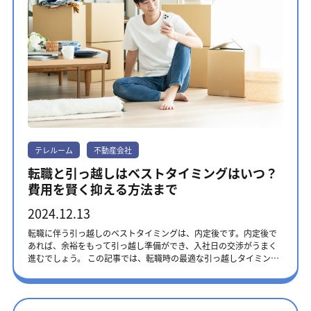
説します。 初期費用を抑えられるか 一人暮らしのスタートには、賃
したい方は1DK・1LDKがおすすめです。お互いのことが見えやすい
エリアを対象にオンライン対応可能な不動産会社です。 気になる物
礼金の相場は、家賃1～2ヶ月分です。 家賃を抑えれば仲介手数料だ
貸契約や引越し、家具家電の購入など、想像以上に費用がかかりま
間取りでありながら、リビングと寝室を分けられるメリットがあり
件があれば、LINEで手軽に問い合わせできます。 大きな特徴は、
けでなく、初期費用全般の圧縮にもつながります。 不動産情報サイ
す。このなかでも工夫次第で抑えやすいのが賃貸契約の初期費用で
ます。例えば、パートナーが早く就寝しても、リビングでゆっくり
自分で部屋を探すことです。 「不動産屋さんの提案を断りづらい」
トから申し込みしない SUUMOやアットホームなどの不動産情報サ
す。敷金・礼金なしの物件や仲介手数料無料の物件を探してみまし
過ごせます。他にも以下のような点が魅力です。 ・2DK・2LDKと比
「条件に合わない物件を紹介された」 このような思いをすることな
イトから申し込みをしない方が、仲介手数料を抑えられるでしょ
ょう。テレルームでは仲介手数料無料の物件を多数取り扱っていま
べて家賃を抑えられることが多い ・広すぎない空間のため、掃除や
く、自分のペースでお部屋探しができます。 タダスムからお部屋を
う。 手数料は不動産情報サイトに記載されていないケースが少なく
す。家賃1か月分相当の費用を節約できれば、理想のお部屋作りに向
整理整頓の手間がかからない ・1人暮らしに多い1Kと比べ、2人分の
提案しないため、通常家賃の1か月分かかる仲介手数料を0円～0.5か
ありません。 たとえば、以下のSUUMOに掲載されている物件には
けた予算に回すことも可能です。 周辺環境に問題がないか 周辺環境
荷物も収納できる 2DK・2LDK～：それぞれの時間も大切にしたい方
月分まで安くできます。 ＜おすすめポイント＞・関東エリアに対
敷金や礼金は記載されているものの、仲介手数料は明記されていま
は、日々の生活の質に直接影響するため、内見時にあわせて確認し
向け それぞれの時間も大切にしたい方は、2DK・2LDK以上の間取り
応・仲介手数料が0円or家賃の0.5か月分・生活ライフラインの各種
せん。 同じ物件でも、依頼する不動産会社によって仲介手数料は
ましょう。繁華街近くの物件は、夜間の騒音や明るさが気になる場
がおすすめです。個人の部屋が確保できるだけでなく、生活スタイ
手続きトータルサポート 第3位 ホームメイト ホームメイトは東建
異なります。 仲介会社によっては、仲介手数料は0.5ヶ月分、
合があるものの、飲食店や商業施設が徒歩圏内にあり、買い物や食
ルの変化にも対応しやすくなります。将来荷物が増えても、間取り
コーポレーションが運営するサイトです。 日本全国の物件を扱って
30,000円前後またはゼロに抑えられているため、申し込みの前にそ
事に便利な環境です。一方で、閑静な住宅街にある物件は、夜間の
に余裕があると安心です。2DK・2LDKは、以下のような使い方がで
おり、オンラインでの対応も可能です。 サイトには360度パノラマ
の会社のルールをチェックしておきましょう。 仲介手数料が安い不
人通りが少なく暗い印象を受けることもあります。しかし落ち着い
きます。 ・子どもが生まれた際の育児スペースや、在宅ワークの増
ビューがあり、手軽にお部屋や周辺環境が確認できます。 仲介手
動産会社を選ぶメリット 仲介手数料を安い会社を選ぶメリットは、
テレルーム
不動産会社
た雰囲気で静かに過ごしたい方にはおすすめです。あなたの今後の
加に対応できる ・親族や友人が訪れた際の宿泊スペースとしても使
数料無料や割引賃貸物件もあり、初期費用を抑えられます。 ＜お
引っ越しの初期費用を抑えられることです。 仲介手数料を抑えられ
暮らしに、どちらが適しているかをイメージしながら選びましょ
える ・書斎や作業部屋など、仕事や趣味に使える個室を確保できる
すすめポイント＞・完全オンライン対応・360度パノラマビューあ
転職と引っ越しはベストタイミングはいつ？
れば、家電のグレードアップやデザイン性の高い家具の購入費用に
う。 また、日常生活に必要な施設へのアクセスも確認したいポイン
間取りを選ぶときは、単に部屋数だけでなく、各部屋の広さや配置
り・仲介手数料は0円～家賃の1か月分 第4位 エイブル エイブル
充てられます。他にも何かと費用のかかる新生活のスタートにおい
費用を賢く抑える方法まで
トです。スーパーマーケットやコンビニエンスストア、ドラッグス
にも注目しましょう。2人で内見に行き、それぞれの視点で生活のし
は日本全国の物件を扱っており、オンラインでの対応も可能です。
て、出費を抑えるのは合理的でしょう。 仲介手数料が安い不動産会
トア、病院などが徒歩圏内にあると、生活がより便利になります。
やすさを確認するのがおすすめです。部屋を実際に見学すること
仲介手数料は家賃の0.5か月分です。 「エイブル学割」「エイブル女
社を選ぶデメリット どの物件も仲介手数料が安いわけではないた
2024.12.13
セキュリティや防犯に問題がないか オートロックを備えた物件は、
で、2人での生活をより具体的にイメージできます。 2人暮らしの家
子割」「エイブルリピート割」といったさらにお得な割引も受けら
め、物件の選択肢が狭くなります。 手数料の安さばかりを意識し
入居者以外の立ち入りを防げるため、一人暮らしの方に人気です。
賃を決めるポイント 2人暮らしは間取りだけでなく、家賃も生活設
れます。 ＜おすすめポイント＞・業界大手の不動産会社・取扱い物
ていると、良い物件に巡り合う機会が減ってしまう可能性も高いで
転職に伴う引っ越しのベストタイミングは、内定後です。内定後で
また、2階以上の物件は外から覗かれにくくなるため、安心して過ご
計の重要な要素です。お互いが無理のない生活を送れるよう、以下3
件が多い・仲介手数料は家賃の0.5か月分 第5位 オンライン不動
す。 仲介手数料の条件だけで検索すると、自分好みの物件に巡り合
あれば、余裕をもって引っ越し準備ができ、入社日の交渉がうまく
せます。インターホンにモニターが付いている物件も安心です。最
つのポイントを確認しましょう。 1.収入に対して適正な家賃設定
産Kant オンライン不動産Kantは、オンライン対応の不動産会社
えない可能性も高まるため、優先順位を考えて選びましょう。 仲
進むでしょう。 この記事では、転職時の最適な引っ越しタイミング
近では、スマートフォンと連携したインターホンシステムも増えて
か？ 2人の手取り収入合計の25～30%を目安に設定しましょう。例
で、バーチャル店舗のカウンターでの接客も実施しています。
介手数料が安い物件には、何らかの原因が隠されている場合もあり
や、費用の内訳を解説します。賢く引っ越し費用を抑えるコツまで
おり、外出先からでも来訪者の確認や応対が可能な物件も出てきて
えば、手取り合計40万円の場合、家賃は10～12万円が目安です。こ
Zoomでの無料相談（15分 / 45分）とLINE相談があり、自分の都合
ます。生活環境が悪くないか、確認したほうがよいでしょう。仲介
紹介するため、新たな生活をお得にスタートさせたい方はぜひ最後
います。通勤や通学に使う道は、夜間の人通りや街灯の明るさをチ
の際、ボーナスや残業代などの変動収入は含めず、固定収入のみで
に合ったコースから選べます。 ＜おすすめポイント＞・東京・神
手数料が安い代わりに、部屋の消毒代や鍵交換費用、退去時のクリ
までお読みください。 転職に伴う引っ越しのベストタイミングは内
ェックしておきましょう。人通りのない暗い道は、防犯上のリスク
計算することが大切です。将来的な支出の増加も考慮し、できるだ
奈川・千葉・埼玉に対応・24時まで対応・豊富な相談方法 第6
ーニング代などの費用を高く請求される可能性もあります。 入居す
定後 転職に伴う引っ越しのベストタイミングは、内定後です。内定