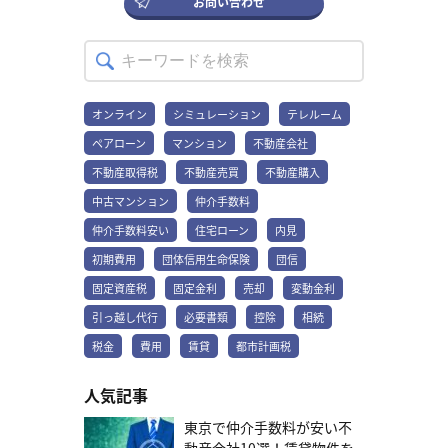
なると、初期費用を数十万円単位で削減できます。敷金礼金がない
お問い合わせ
えられます。 これらを単純に合計すると、80～100万円程度がかか
す。 一般的な相場は家賃1ヶ月分ですが、近年は家賃の0.5ヶ月分や
あるかもしれません。相見積もりをして、自分に必要なプランのみ
物件は家賃が若干割高になる傾向がありますが、1～2年程度の居住
ることが見込まれます。 初期費用を抑えるコツ 高額になりがちな2
０円の会社も増えています。 賢く選び初期費用を抑えられたら、家
提供している業者を見つけましょう。他社の料金を提示することに
予定であれば、敷金礼金なし物件の方が経済的な場合が多いです。
人暮らしの初期費用を抑えるカギは、まず契約時期の選択です。一
具や家電の購入にあてることも可能です。 テレルームでは、多くの
よって、引っ越し費用の交渉がしやすくなることがあります。 仲介
2.仲介手数料を抑える 仲介手数料は家賃の1ヶ月分が上限と法律で定
般的に3月～4月は引越しのピークシーズンで費用が高くなりやすい
物件で仲介手数料無料でのご案内が可能です。 仲介以外のサービ
手数料が安い不動産会社を選ぶ 仲介手数料は上限が定められていま
められていますが、複数の不動産会社で相見積もりを取ることで、
一方、10月～12月や平日を選ぶと、比較的安くなる傾向がありま
スの充実度を確認する 遠方からの引越しや、仕事が忙しい方にとっ
すが、不動産会社によって金額が異なります。 国交省のガイドライ
半額や「仲介手数料0円」などの条件を引き出せる可能性がありま
す。 賃貸契約の初期費用は、物件の選び方や契約方法の工夫により
て、ライフラインの開通手続きや引越し業者の手配は大きな負担に
ンによると、借主に請求できる税込の仲介手数料は1カ月の賃料
す。 3.フリーレント物件を活用する フリーレント物件は、契約開始
オンライン
シミュレーション
テレルーム
節約が可能です。例えば敷金・礼金なしの物件を選ぶことで、家賃
なります。 これらの手続き代行サービスの有無や充実度をしっかり
×0.55が上限と定められています。不動産会社によっては、仲介手
後の一定期間（通常1～2ヶ月）の家賃が無料となり、実質的な初期
の2～4ヶ月分の費用を削減できます。また、部屋の設備や間取りが
チェックしましょう。 テレルームの無料引越しコンシェルジュ
ペアローン
マンション
不動産会社
数料のかからない会社もあります。テレルームでは、仲介手数料が
費用の削減が可能です。特に新築物件や築浅物件で多く見られ、空
同じでも、場所や築年数によって家賃相場は大きく異なります。少
は、以下の手続きを代行可能です。 ・電気・ガス・水道などのライ
かからない物件も取り扱っています。 テレルームなら引っ越し費用
室期間の長い物件でも導入されていることがあります。時期を選ん
しでも費用を抑えたい場合は以下のような物件や地域を視野に入れ
フラインの提案～契約 ・火災保険のご紹介 ・引越し業者のお見積り
不動産取得税
不動産売買
不動産購入
がお得に テレルームでは家賃やエリアを問わず、仲介手数料０円の
で探すことで、条件の良い物件をお得に借りられる可能性が高まり
ましょう。 ・駅から遠い物件駅から徒歩10分以内の物件は相場より
・家具家電のレンタル ・ウォーターサーバーのご紹介 問い合わせ方
物件を多く掲載しており、初期費用を大きく抑えられるでしょう。
ます。 4.連帯保証人だけで借りられる物件を探す 最近は保証会社の
中古マンション
仲介手数料
高く、徒歩15分以上離れると安くなる傾向があります。 ・人気エリ
法を確認する LINE、ウェブサイト、アプリなど、各社で提供してい
また、無料の引っ越しコンシェルジュが付くため、必要な手続きを
利用を必須とする物件も増えていますが、連帯保証人のみで契約可
アから離れた場所複数路線が利用可能なターミナル駅周辺や商業施
る連絡手段は異なります。 自分のライフスタイルに合った連絡手段
仲介手数料安い
住宅ローン
内見
無料で代行してくれます。コンシェルジュのサポート内容は、電気
能な物件もあります。そのような物件を不動産会社に探してもらう
設が充実している地域も、相場より高くなりがちです。一駅離れる
を提供している会社を選ぶことで、ストレスなく物件探しを進めら
やインターネットなどのライフラインの契約や引っ越し業者の複数
ことで、保証会社への初回保証料や年間更新料などの費用削減が可
初期費用
団体信用生命保険
団信
だけでも、家賃を数万円抑えられることがあります。 ・築年数が古
れます。 深夜や早朝の問い合わせ対応の有無など、サポート体制の
見積もりなどです。初期費用を削減して転職に伴う引っ越し物件を
能です。これらの方法を組み合わせることにより初期費用を抑えら
い物件築年数が経つにつれて、家賃は下がる傾向があります。築年
違いもチェックポイントです。 転勤・就職・進学はオンライン賃
見つけたい方には、テレルームの利用がおすすめですまずは話を聞
固定資産税
固定金利
売却
変動金利
れます。ただし、契約内容をしっかり確認し、後々トラブルになら
数10年以上でも、リノベーションやリフォームされていて、古さが
貸！ オンライン賃貸では、内見から契約まで来店不要で進められま
いてみる 転職に伴う引っ越しでのスケジュール 転職に伴う引っ越し
ないよう注意が必要です。また、初期費用を抑えすぎて住まいの環
気にならない物件もあります。 初期費用を抑えるならテレルーム 賃
す。 転勤・就職・進学など、遠方からの引越しされる方にとって、
引っ越し代行
必要書類
控除
相続
は、以下のスケジュールで進めるとスムーズに進むでしょう。・内
境が著しく低下するのは本末転倒なので、二人で暮らすうえでの快
貸契約の際、通常仲介手数料は家賃1ヶ月分かかります。しかしテレ
オンライン賃貸は強い味方です。 不動産会社選びでは、仲介手数料
定後の引っ越しスケジュールの決定・現職の退職意思を報告・物件
適さとのバランスを考えることも大切です。 費用をおさえたいなら
税金
費用
賃貸
都市計画税
ルームなら、物件によって仲介手数料無料でのご案内も可能です。
の金額、ライフライン手続きなどの付帯サービス、問い合わせ方法
探し・入居審査・引っ越しに伴う契約手続き それぞれの流れを解説
テレルームへ相談 テレルームなら、物件によって仲介手数料無料で
ぜひお気軽にご連絡ください。まずは話を聞いてみる 2人暮らしの
の3点をチェックしましょう。 理想の賃貸を探すならテレルーム テ
します。 内定後の引っ越しスケジュールの決定 転職先に内定が出た
のご案内も可能です。ぜひお気軽にご連絡ください。 まずは話を聞
前に確認しておくべきこと 2人暮らしを始める前に、お互いの希望
レルームでは、SUUMOやアットホームで見つけた物件のオンライン
人気記事
後に、いつまでに引っ越すのかを決めます。内定直後に引っ越しを
いてみる 同棲の初期費用を抑えるコツ：物件選び 初期費用は物件選
や条件をしっかりと確認し合うことが、快適な生活を送るための最
内見や契約手続きにも対応可能です。 ライフライン契約や引越し手
すると、前職の退職手続きと引っ越しが重なり、精神的にも肉体的
びの段階で大きく変わります。特に同棲の場合は二人の通勤や生活
初のステップです。特に以下の点について、事前に話し合うことを
配も充実のサポートで、遠方の方でも安心して新生活を始められま
東京で仲介手数料が安い不
にも落ち着かない日々が続きます。移動距離にもよりますが、内定
環境を考慮しながら、賢く物件を選ぶことが重要です。以下の3つの
おすすめします。 希望の家賃 家賃は毎月の大きな支出となるため、
す。 仲介手数料0円からの物件も多数ご用意していますので、まず
動産会社10選！賃貸物件を