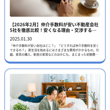
検討することで、予算に応じた選択が可能です。仲介手数料は通
常、家賃1か月分必要ですが、不動産会社によって料金設定が異なり
ます。テレルームでは、仲介手数料無料の物件を多く取り扱ってい
るため、初期費用を抑えたい方はお気軽にご相談ください。 まずは
話を聞いてみる 引越し 単身者の引越し費用は、関東圏内での引越し
【2026年2月】仲介手数料が安い不動産会社
の場合、7～10万円程度が目安です。しかし、この金額は引越しの距
5社を徹底比較！安くなる理由・交渉する方
離や時期、荷物量によって大きく変動する可能性があります。3月か
ら4月は、進学や就職に伴う引越しが集中するピークシーズンとなる
法まで
2025.01.30
ため、料金が通常より2～3割ほど割高になることも珍しくありませ
ん。引越し費用を抑えるためには、ピークシーズンを避けるか、平
「仲介手数料が安い会社はどこ？」 「どうすれば仲介手数料を安く
日や早朝、夜間の時間帯を選ぶことで、割引などのサービスが受け
できるの？」 新生活を始めるにはさまざまな費用がかかるもの。引
られる場合があります。引越し業者によって料金設定や付帯サービ
越、家具の購入、新居の家賃などのほかにも、まとまった初期費用
スが異なるため、複数社から見積もりを取得するのがおすすめで
が必要です。出費を抑えるために仲介手数料をなんとかしたいと考
す。テレルームでは、引越し業者の提案から契約まで無料で代行可
えている方もいるでしょう。 この記事では、仲介手数料が安い会社
能で、お客様の条件に合わせた最適な業者選定をサポートしていま
や費用を抑えられる理由を紹介します。 仲介手数料を安くする方法
す。 家具家電の購入 新生活のスタートに必要な家具家電は、基本的
と初期費用の交渉方法を解説しますので、初めてのお部屋探しで費
なものだけでも20～30万円程度の予算が必要です。冷蔵庫や炊飯器
用を抑えて新生活準備を進めたい方は、最後までお読みください。
は一人暮らし用のコンパクトなものもありますが、「容量が足りな
仲介手数料が安い・かからない理由 仲介手数料は、一般的に家賃の
い」「すぐに買い替えが必要になった」という例もあります。長く
1ヶ月分が相場と言われます。 しかし不動産会社の競争によって、
使う予定のものは、生活スタイルの変化も考慮しサイズを選びまし
0.5ヶ月分もしくは実質ゼロというケースも見られます。 そのような
ょう。冷蔵庫、洗濯機、ベッドなどの大型家電や家具は、購入前に
値引きができるのは… ・自社物件・管理物件のため ・広告費で収益
必ず確認すべきことがあります。 ・部屋の間取りと設置スペース ：
が確保できているため などの理由が考えられます。 自社物件・管理
家具家電を快適に使用できる十分なスペースがあるか ・搬入経路
物件のため 不動産会社が保有している物件の場合、入居者が決まれ
（エレベーター、階段、玄関） ： 大型家具や家電が無理なく運び込
ばその後安定的に賃料の収入を得ることができます。不動産会社
めるか これらの確認を怠ると、せっかく購入した家具や家電が部屋