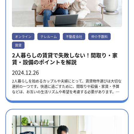
オンライン対応・360度パノラマビューあり・仲介手数料は0円～家
（2026年2月時点） 第3位 ゼロベヤ 朝8時から営業しているゼ
郵便局の「転居・転送サービス」は1年間旧住所宛ての郵便物を新住
賃の1か月分第4位・業界大手の不動産会社・取扱い物件が多い・仲
ロベヤは、リモートVR見学などオンラインに対応している不動産会
所に転送してもらえる便利なサービスです。この手続きは、郵便局
介手数料は家賃の0.5か月分第5位・東京・神奈川・千葉・埼玉に対
社です。デザイナーズやリノベ物件に強く、おしゃれな賃貸物件を
の窓口・郵送・インターネットのいずれかで行います。引越し予定
応・24時まで対応・豊富な相談方法第6位・完全オンライン対応・
見つけられる可能性が高いでしょう。 仲介手数料が0円または
日の2週間前から申請可能ですが、引越し後の手続きでも問題ありま
VR機材を導入した360度パノラマ内見・取扱い物件が多い第7位・完
33,000円の物件を数多く取り扱っています。キャッシュバックを行
せん。住所変更の手続きが漏れているところからの郵便物も転送さ
全オンライン対応・東京・神奈川・千葉・埼玉の一部地域に対応・
っている時期もあるため、タイミングが合えば初期費用を抑えた引
れるため、重要な書類の紛失を防げます。 電気ガス水道などライフ
仲介手数料は家賃の0.5か月分第8位・LINEやオンラインで問い合わ
っ越しをできます。 第4位 airdoor（エアドア） エアドアに掲載さ
オンライン
テレルーム
不動産会社
仲介手数料
ラインの契約 ライフラインの契約は、新生活を始めるにあたって欠
せ可能・東京・神奈川・千葉・埼玉の一部地域に対応・仲介手数料
れている物件の8割以上は、仲介手数料が無料です。敷金・礼金、仲
かせない準備です。電気・ガス・水道は、入居日から使用できるよ
は基本0円第9位・LINEで簡単部屋探し・VRでオンライン内見可能・
賃貸
介手数料がゼロの物件、フリーレントの物件などが簡単に検索でき
う、事前に契約手続きを済ませておく必要があります。このなかで
仲介手数料は最大0円第10位・最短5日で引っ越し・24時間利用可
るため、自身の希望にあった条件の物件を見つけやすいでしょう。
もガスの契約は、事前予約が必要な場合が多く、開栓作業には立ち
2人暮らしの賃貸で失敗しない！間取り・家
能・東京・神奈川・千葉・埼玉に対応 第1位 テレルーム 株式会
物件紹介から契約まで完全オンラインで行えるため、店舗に訪問す
会いが必要です。休日は予約が取りにくいため、早めに手配するの
社テレルームは日本全国の物件を取り扱っています。 物件の内覧か
賃・設備のポイントを解説
る時間のない方や、遠方に引っ越す方などにもおすすめです。 第5
がおすすめです。電力会社は、2016年の電力小売全面自由化によ
ら契約まで、完全オンラインで対応のため、店舗に足を運ぶ必要は
位 東京なっトク部屋探し 東京なっトク部屋探しは、株式会社DSN
り、地域の電力会社だけでなく、新電力（小売電気事業者）からも
ありません。 以下のような手続きを、無料引越しコンシェルジュに
2024.12.26
が運営する東京23区・その近郊の物件を扱う賃貸情報サイトです。
選べるようになりました。割引やポイント還元など、お得なサービ
代行してもらうことも可能です。 ・電気・ガス・水道などのライ
このサイトでは、仲介手数料が無料または3万円の物件を取り扱って
スを提供している会社も多く、比較検討することで固定費の削減に
2人暮らしを始めるカップルや夫婦にとって、賃貸物件選びは大切な
フラインの提案～契約 ・火災保険のご紹介 ・引越し業者のお見積り
います。東京であれば大手不動産情報サイトの掲載物件も多く掲載
もつながります。テレルームでは、これらのライフライン契約をま
選択の一つです。快適に過ごすために、間取りや設備・家賃・予算
・家具家電のレンタル ・ウォーターサーバーのご紹介 遠方へのお引
されており、希望の物件が見つかりやすいでしょう。 仲介手数料
とめてサポートする無料コンシェルジュサービスを提供していま
などは、お互いの生活リズムや希望を考慮する必要があります。こ
越しや上京される学生、忙しく不動産屋に行く時間がない方におす
を安くする方法とは？ 少しでも安くしたい方は、以下の方法で新生
す。初めての一人暮らしでも安心してお任せください。経験豊富な
の記事では、2人暮らしで納得のいく部屋選びのポイントを詳しく解
すめです。 テレルームは、スーモ・ホームズ・アットホームに掲載
活の準備をしましょう。 ・家賃の安い物件を見つける ・不動産情報
スタッフが、お客様の状況に合わせて最適なプランをご提案し、手
説していきます。今後、2人暮らしを考えている方は、ぜひ参考にし
されている物件に対応しています。 物件によっては仲介手数料無料
サイトから申し込みしない ひとつずつ詳しく解説します。 家賃の安
続きをサポートさせていただきます。 まずは話を聞いてみる 一人暮
てください。 2人暮らしの賃貸でおすすめの間取り 2人で暮らすため
で、初期費用を抑えられるのが嬉しいポイントです。 気になるお部
い物件を見つける 家賃の1ヶ月分が仲介手数料の相場であり、家賃
らしの賃貸物件選びのポイント 一人暮らしの物件選びは、家賃や初
には、それぞれの生活リズムや趣味、仕事スタイルに合わせた間取
屋を見つけたら、まずはテレルームに問い合わせてみましょう。 ま
の安い物件であれば必然と仲介手数料も安くなります。 例えば、家
期費用だけでなく、安全面や生活環境、通勤・通学の利便性など、
りを選ぶことが大切です。2人の時間と個人の時間のバランスが取れ
ずは話を聞いてみる ＜おすすめポイント＞・完全オンライン対応・
賃10万円の物件であれば仲介手数料は10万円、8万円であれば8万円
見るべき部分が多くあります。初めての一人暮らしでは気付きにく
る間取りを選ぶと、より快適な生活を実現できます。 1DK・1LDK：
仲介手数料が0円～・無料引越しコンシェルジュ付き・大手ポータル
まで仲介手数料を抑えられます。 さらに賃貸の入居時の初期費用
いポイントも多いため、以下で失敗しない物件選びのポイントを解
一緒に過ごす時間を大切にしたい方向け 一緒に過ごす時間を大切に
サイト対応の充実した物件情報量 第2位 タダスム タダスムは関東
は、仲介手数料の他に敷金や礼金などが設定されています。敷金や