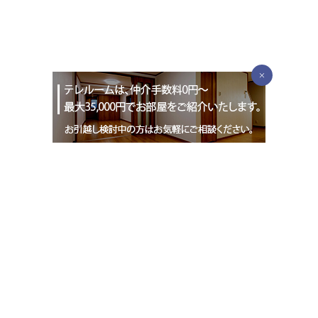
決まり、移動費用をかけたくない方や急いでいる方にもおすすめで
すべきこと ・引越し業者の立ち会い ・荷物の搬入場所の指示 ・電
す。LINEやZoomなど一人ひとりの希望に合わせたツールで手続き
気・ガス・水道の開通確認 ・家具や家電の配置確認 ・現住居の最終
を進められます。物件探しからライフラインの契約まで、幅広くお
確認と鍵の返却 前日と当日は特に慌ただしくなりがちです。必ずチ
手伝い致しますので、ぜひお気軽にご連絡ください。まずは話を聞
ェックリストを作成し、二人で確認しながら進めることをおすすめ
いてみる
します。 同棲に必要な生活用品と費用目安 賃貸契約の初期費用を上
手く抑えられたら、その分を生活用品の購入に回せます。特に家具
×
や家電は単身用のものより価格が高くなるため、予算に余裕を持た
せることが大切です。新生活に向け必要な生活用品と選び方のコツ
をご紹介します。必要なものと費用目安を確認しておきましょう。
必須の生活用品（優先度：高） ・冷蔵庫（20～30万円） ・洗濯機
（5～10万円） ・電子レンジ（2～3万円） ・ベッド（10～15万
円） ・エアコン（8～12万円） ベッドは二人で使用する場合、セミ
ダブル以上がおすすめです。エアコンは設置されている物件もある
ので、確認後に購入しましょう。 生活を快適にするもの（優先度：
中） ・テレビ（5～10万円） ・食器棚（3～5万円） ・ダイニングテ
ーブル（3～5万円） ・掃除機（2～4万円） どちらかがすでに持っ
ているものを活用できると、初期費用を抑えられます。 あると便利
なもの（優先度：低） ・ソファ（5～8万円） ・作業用デスク（1～
2万円） ・インテリア類（1～3万円） ・収納家具（2～4万円） これ
らの生活用品は、一度に全てそろえる必要はありません。暮らして
いくなかで必要かどうかを見極めて準備すると、不要な買い物を防
ぎ費用を抑えられます。 同棲費用の分担方法 同棲での費用分担は、
お互い無理のない分担方法を見つけることが大切です。最もシンプ
ルな方法は、かかる費用を二人で均等に分けることです。ただし折
料金
サービス概要
半する場合、収入の差が大きいと、収入が低い方の家計を圧迫して