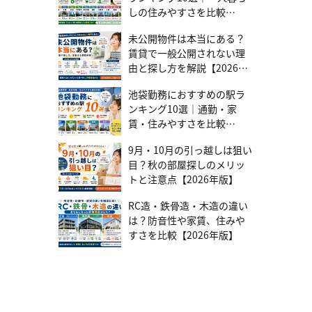
を求められることも珍しくありません。入居審査が通過したら、引
間帯によっては、追加で割引が適用されることもあるので、サービ
応じて譲り合える部分を話し合っておくことで、より快適な2人暮ら
しの住みやすさを比較
っ越し業者を決めて住んでいる家の荷造りを開始します。引っ越し
ス内容をよく確認しましょう。 2.見積もり比較 複数の引越し業者か
しを実現できます。 2人暮らしの賃貸は優先順位を決めて探そう！ 2
【2026年版】
費用を抑え、片付けの手間を減らすために不要なものを処分してく
ら見積もりを取ることも大切です。最低でも3社以上から見積もりを
人暮らしの賃貸物件選びは、将来を左右する大きな決断です。この
未公開物件は本当にある？
ださい。内見のポイントをチェックしたい方は、こちらの記事も参
取り、料金を比較しましょう。最近はWEB割引を実施している業者
記事では、間取りの選び方から、家賃の目安・初期費用・物件選び
賃貸で一般公開されない理
考になります。賃貸内見の流れを完全網羅！予約時に抑えるべき重
も多いため、オンラインでの見積もり依頼がおすすめです。また、
の具体的なポイントまで詳しく解説してきました。単に広さや家賃
要ポイントとは？ 引っ越しに伴う契約手続き 引っ越し前に、電気・
複数の引越しプランを比較検討することで、最適な料金プランを見
由と探し方を解説【2026年
だけでなく、通勤の利便性・周辺環境・将来の生活設計まで考慮し
ガス・水道・インターネットなどの契約をしましょう。電気・ガ
つけられます。 3.不用品の整理 引越し前に断捨離することで、運ぶ
版】
た選択が必要です。 理想の賃貸を探すならテレルーム テレルームで
ス・水道は引っ越しギリギリまで使うことがあるため、引っ越し前
荷物を減らせます。二人の持ち物を確認し、不要になったものは、
池袋勤務におすすめの駅ラ
は、お2人の希望に合った物件探しをサポートいたします。仲介手数
後のスケジュールを考えて契約することが重要です。インターネッ
リサイクルショップやフリマアプリを活用して処分するのがおすす
ンキング10選｜通勤・家
料0円からの物件も多数ご用意していますので、まずはお気軽にご相
トを新規契約して回線をつなぐまでに、時間がかかることがありま
めです。場合によっては、売って得たお金を引越し費用の一部に充
談ください。まずは話を聞いてみる
賃・住みやすさを比較
す。仕事でネット回線を使う場合、間に合わないことを考えてモバ
てることもできます。このように、引越し費用も事前に計画を立て
【2026年版】
イルルーターやスマートフォンのテザリングなどの代替案を考えて
ることで、賢く節約できます。初期費用と合わせて、計画的な準備
9月・10月の引っ越しは狙い
おくことをおすすめします。また生活インフラの契約だけでなく、
を心がけましょう。 同棲開始までにすべきことをリストでチェッ
目？秋の部屋探しのメリッ
住民票の移動や郵便物・金融機関の住所変更などの手続きも忘れな
ク！ 同棲を始めるまでには、様々な準備が必要です。計画的に進め
トと注意点【2026年版】
いようにしましょう。 転職に伴う引っ越しは余裕のあるスケジュー
ることで、余裕を持って新生活をスタートできます。ぜひチェック
ルで進めよう 引っ越しで後悔しないように、入社日から1.5～2カ月
リストとして活用してください。 3ヶ月前～1か月前までにすべきこ
ほどの余裕を持ったスケジュールで進めることをおすすめします。
と ・希望条件の整理と物件探し開始 ・初期費用の概算と貯金計画の
RC造・鉄骨造・木造の違い
余裕を持ったスケジュールで動けば、引っ越し費用を抑えられるか
開始 ・引越し時期の検討と仮決定 ・物件の内見と契約 ・初期費用
は？防音性や家賃、住みや
もしれません。引っ越しシーズンを避けたり、引っ越し業者に相見
の準備 ・引越し業者の見積もりと契約 ・必要な家具家電のリストア
すさを比較【2026年版】
積もりをとったりすると、引っ越し費用を抑えられます。また仲介
ップ ・各種手続き（住所変更など）の準備 ・現住居の退去手続きの
手数料がかからない不動産会社で引っ越し先の仲介を受けることも
確認 転出届は引越しの2週間前から提出可能で、転居届は引越し後2
手段のひとつです。 転職に伴う引っ越し費用を賢く抑えるならテレ
週間以内の提出が必要です。 前日までにすべきこと ・必要な書類の
ルーム テレルームは、仲介手数料0円の物件を取り扱っている不動
最終確認と準備 ・荷物の梱包完了 ・新居の鍵の受け取り確認 ・引
産会社です。物件によっては、仲介手数料の相談も受け付けていま
越し業者との最終打ち合わせ ・現住居の掃除 引越し後すぐに必要に
す。オンラインの内見・契約に対応しているため、内定先が遠方に
なるものは、段ボールにメモをしておくと便利です。 引越し当日に