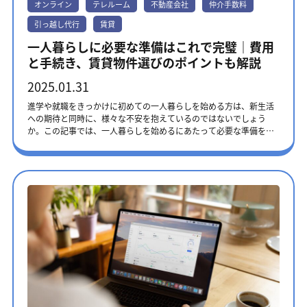
オンライン
テレルーム
不動産会社
仲介手数料
引っ越し代行
賃貸
一人暮らしに必要な準備はこれで完璧｜費用
と手続き、賃貸物件選びのポイントも解説
2025.01.31
進学や就職をきっかけに初めての一人暮らしを始める方は、新生活
への期待と同時に、様々な不安を抱えているのではないでしょう
か。この記事では、一人暮らしを始めるにあたって必要な準備を、
賃貸契約から引越し、入居後の手続きまで、わかりやすく解説しま
す。一人暮らしの賃貸物件を選ぶポイントもご紹介しますので、お
部屋をお探しの方は、ぜひごらんください。 一人暮らしの準備｜必
要な費用 一人暮らしを始める前には、まとまった資金が必要です。
主な費用は、賃貸物件契約、引越し、家具家電の購入の3つです。特
に賃貸契約の初期費用は大きな出費となるため、計画的な準備が欠
かせません。それぞれの具体的な金額と、賢く準備を進めるための
ポイントをご紹介します。 賃貸物件契約 賃貸物件契約には、以下の
費用がかかります。 ・敷金：家賃の1～2か月分 ・礼金：家賃の1～
2か月分 ・仲介手数料：家賃の1か月分 ・前家賃：入居月の家賃 ・
共益費：入居月分 ・火災保険料：年間1万円前後 ・鍵交換費用：1～
2万円程度 これらの費用は、物件によって発生しないこともあり、
特に敷金・礼金は、一方もしくは両方ない物件も多くあります。物
件探しの際は、月々の家賃だけでなく、これらの初期費用も含めて