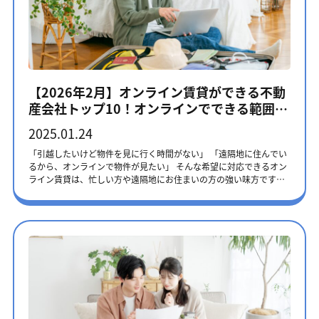
は、仲介手数料を安く設定することによって、入居までのハードル
に入らないといったトラブルの原因になります。築年数が経った建
を下げて、結果的に長期間にわたる収益を確保できます。 また大家
物の場合、エレベーターのサイズや廊下の幅が現代の標準的な家具
から管理を任されている物件では、不動産会社に対して管理料が別
や家電の搬入に適していない可能性もあるため、事前の確認が大切
途支払われるため、不動産会社の判断によって仲介手数料を安くし
です。 一人暮らしの準備｜入居前後の手続き 一人暮らしを始める際
ているケースも珍しくありません。 広告費で収益が確保できている
は、想像以上に多くの手続きが必要です。住所変更やライフライン
ため 賃貸物件の中で不動産会社や賃貸サイトに閲覧できるように情
の契約は、日常生活に直接影響するため、漏れがないよう慎重に進
報登録されているものがあります。 掲載のために、管理会社や大家
めましょう。ここでは、必要な手続きの詳細と、効率的に進めるた
【2026年2月】オンライン賃貸ができる不動
が不動産会社に対して広告費を支払わなければなりません。 不動
めのポイントを解説します。 各種住所変更手続き 住所変更の手続き
産会社トップ10！オンラインでできる範囲と
産会社は、広告費で収益を得られているため、仲介手数料を安く設
は、必要書類や手続き先が多岐にわたります。これから説明するも
定できます。 仲介手数料が安い不動産会社5選 仲介手数料が安い不
選び方を紹介
のを上から順番に行うと、次の手続きに必要な書類が揃いスムーズ
2025.01.24
動産会社は、以下の通りです。 （2026年2月調査） ランキング不
です。 ・市区町村での住民票の移動 転出届は引越しの14日前から提
動産会社仲介手数料第1位最大無料第2位0円or家賃の1ヶ月分第3位0
出できます。マイナンバーカードを持っている場合、オンラインで
「引越したいけど物件を見に行く時間がない」 「遠隔地に住んでい
円or33,000円第4位0円or家賃の0.5ヶ月分第5位0円or家賃の30,000
の申請も可能です。新たな居住地で提出する転入届は、引越し後14
るから、オンラインで物件が見たい」 そんな希望に対応できるオン
円 それぞれの不動産会社の特徴や、仲介手数料について見ていき
日以内に手続きが必要です。こちらはオンライン申請不可で、市区
ライン賃貸は、忙しい方や遠隔地にお住まいの方の強い味方です。
ましょう。 第1位 テレルーム 株式会社テレルームは、日本全国の
町村窓口へ提出が必要ですので、ご注意ください。また、国民健康
しかし、サービス内容や対応エリアは不動産会社によって大きく異
物件を取り扱う不動産会社です。 仲介手数料が無料となる物件も取
保険に加入している場合は、保険証の切り替えも忘れずに行いまし
なります。選び方次第で、仲介手数料などの初期費用を抑えること
り扱っており、相場である家賃の1ヶ月分に比べると圧倒的に安いと
ょう。 ・運転免許証の住所変更 新住所地を管轄する警察署で行いま
も可能です。 この記事では、オンライン賃貸に強い不動産会社10
いえます。 またオンライン対応やライフラインなどの手配も行って
す。本人確認書類として運転免許証を使用する機会が多いため、で
社と、会社選びの3つのポイントを解説します。 時間や場所を問わ
いるため、入居者の引っ越しもスムーズです。 SUUMOやアットホ
きるだけ早めに済ませておくのがおすすめです。手続きには、現在
ない賃貸物件探しをしたい方は、ぜひ参考にしてください。 オン
ーム、LIFULL HOME'Sに掲載されている物件にも対応しています。
の運転免許証と新住所が確認できる書類（住民票や公共料金の請求
ライン対応できるおすすめ不動産会社ランキング ランキング不動産
第2位 ハウスコム ハウスコムは、全国197店舗を展開する大手不動
書など）が必要です。 ・銀行やクレジットカードの住所変更 住所変
会社特徴第1位・完全オンライン対応・仲介手数料が0円～・無料引
産会社です。 仲介手数料が家賃1ヶ月分の物件も多く取り扱ってい
更をオンラインで手続きできる金融機関が増えています。メインバ
っ越しコンシェルジュ付き・大手ポータルサイト対応の充実した物
る一方、無料に設定された物件も公開されています。 都内だけで
ンクやよく使用するクレジットカードは優先的に手続きを行い、重
件情報量第2位・関東エリアに対応・仲介手数料が0円or家賃の0.5か
も、仲介手数料が無料に設定されている物件が700件以上も掲載さ
要な書類が確実に届くようにしましょう。手続きには、新住所が記
月分・生活ライフラインの各種手続きトータルサポート第3位・完全
れており、希望条件を満たした物件が見つかるかもしれません。
載された本人確認書類が必要な場合があります。 ・郵便局の転居届