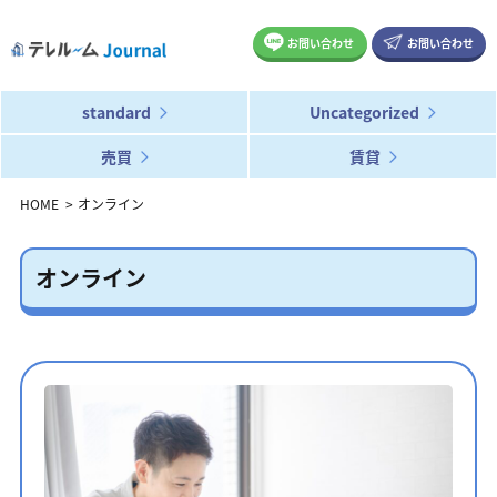
お問い合わせ
お問い合わせ
standard
Uncategorized
売買
賃貸
HOME
オンライン
オンライン