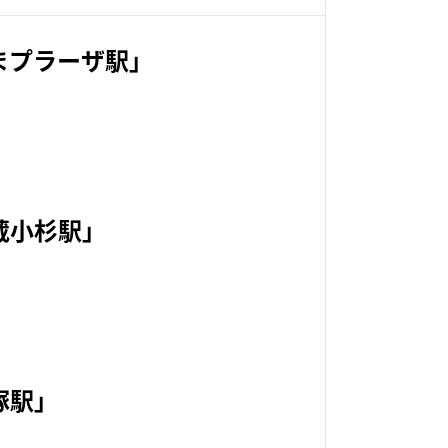
まプラーザ駅」
蔵小杉駅」
塚駅」