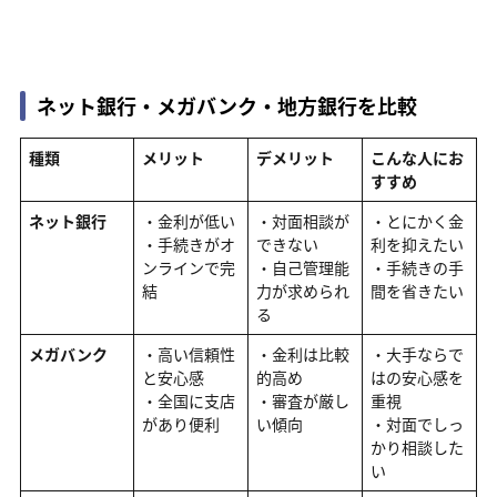
ネット銀行・メガバンク・地方銀行を比較
種類
メリット
デメリット
こんな人にお
すすめ
ネット銀行
・金利が低い
・対面相談が
・とにかく金
・手続きがオ
できない
利を抑えたい
ンラインで完
・自己管理能
・手続きの手
結
力が求められ
間を省きたい
る
メガバンク
・高い信頼性
・金利は比較
・大手ならで
と安心感
的高め
はの安心感を
・全国に支店
・審査が厳し
重視
があり便利
い傾向
・対面でしっ
かり相談した
い