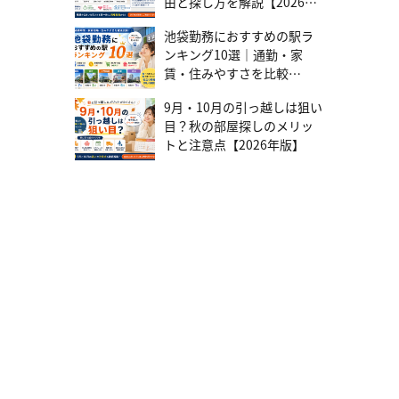
由と探し方を解説【2026年
ら見積りを取り比較検討するようにしてください。また、荷物を減
版】
らしたり引越しシーズンを避けたりすると費用を抑えられるでしょ
池袋勤務におすすめの駅ラ
う。 自分で荷物を運ぶセルフ引越しを選択すると、より一層費用を
ンキング10選｜通勤・家
削減できるのでこちらもオススメの方法の1つです。 テレルームが
賃・住みやすさを比較
初期費用の安い物件探しをサポート この記事で賃貸物件の初期費用
の概要は説明していますが、初期費用を抑えた物件を探すのは簡単
【2026年版】
ではありません。そこでテレルームでは、あなたに合った初期費用
9月・10月の引っ越しは狙い
の安い物件探しをサポート致します。ぜひ、お気軽にお問い合わせ
目？秋の部屋探しのメリッ
ください。 まずは話を聞いてみる 賃貸の初期費用の支払いを抑える
トと注意点【2026年版】
4つの方法 賃貸物件を探す際には、初期費用が大きな負担になる場
合が多いです。しかし、費用を抑える方法はいくつかあります。こ
の項目では、賃貸物件の初期費用を抑えるための方法を4つに絞り、
それぞれ解説しました。 敷金や礼金の負担が少ない物件を探す 敷金
や礼金は、多くの賃貸契約で発生する初期費用です。しかし、最近
ではこれらの負担を軽減できる物件も増えています。 まずは、敷金
礼金ゼロの物件を探すと良いでしょう。これらの物件は、特に都市
部や新しい住宅地で増えています。敷金や礼金を支払わず入居でき
るため、初期費用を大幅に削減できるでしょう。 敷金礼金ゼロの物
件情報は、不動産サイトやアプリなどを利用すると簡単に検索がで
きます。加えて、契約期間や条件によってはオーナーが敷金礼金を
減額してくれるケースもありますので、交渉してみると良いかもし
れません。 特に、長期間空き部屋が続いている物件や入居者を早急
に見つけたいオーナーの場合、交渉次第で条件を緩和してもらえる
可能性があります。 仲介手数料の少ない不動産会社に依頼する 繰り
返しになりますが、仲介手数料は不動産会社に支払う費用です。通