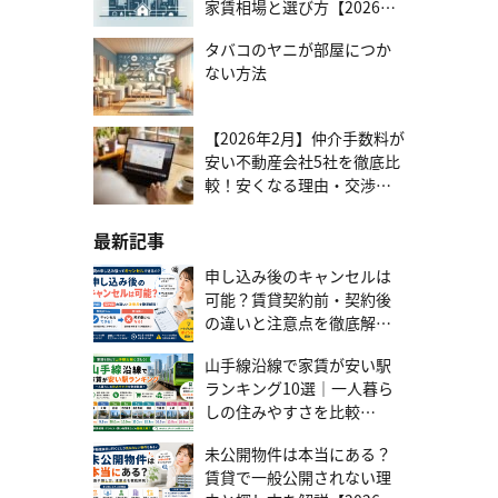
家賃相場と選び方【2026年
例えば、4月から住む場合は、5月分の家賃をあらかじめ支払う形に
版】
なります。入居月の家賃が日割りで計算される場合は、入居日が月
タバコのヤニが部屋につか
の初めであればあるほど、支払う金額が多くなるので注意しましょ
う。 前家賃は、必ず発生するわけではなく、不動産会社やオーナ
ない方法
ー、契約日によっては不要になる場合もあります。 火災保険料 火災
保険料は、火災や自然災害による損害をカバーするための保険料で
す。賃貸契約時に必須になる場合が多く、年額で1～2万円程度が一
【2026年2月】仲介手数料が
般的な保険料になります。 火災保険は、物件の損害を補償するだけ
安い不動産会社5社を徹底比
でなく、隣接する住戸への損害賠償もカバーするため、万が一の備
較！安くなる理由・交渉す
えとして重要になってくるでしょう。 保険会社によっては、補償の
る方法まで
内容をカスタマイズできるケースもあるため、自分に合った保険を
選べるかもしれません。通常は2年契約が基本となりますが、入居者
最新記事
が選べる場合もありますので、事前に確認するようにしましょう。
保証料 保証料は、賃貸契約の保証会社に支払う費用です。支払った
申し込み後のキャンセルは
金額は、退去時には戻ってきませんので、注意しておきましょう。
可能？賃貸契約前・契約後
保証会社は、家賃の未払いが発生した場合に、代わりに支払う役割
の違いと注意点を徹底解説
があります。そのため、万が一の時の備えとなるでしょう。 また、
【2026年最新版】
連帯保証人を立てる場合は、必要がないケースが多いです。保証料
山手線沿線で家賃が安い駅
は、初期費用として一括で支払います。金額は、保証会社や契約す
ランキング10選｜一人暮ら
るプランによって差が出てきますが目安としては、家賃＋共益費0.5
ヶ月分です。 引越し費用 引越し費用は、新居への移動にかかる費用
しの住みやすさを比較
です。引越し業者に依頼する場合は、距離や荷物の量によって料金
【2026年版】
が変動します。一般的な引越し費用は、近距離であれば数万円前
未公開物件は本当にある？
後、遠距離であれば、数十万円程度かかる場合が多いので覚えてお
賃貸で一般公開されない理
きましょう。 引越しの費用を抑えるためには、複数の引越し業者か