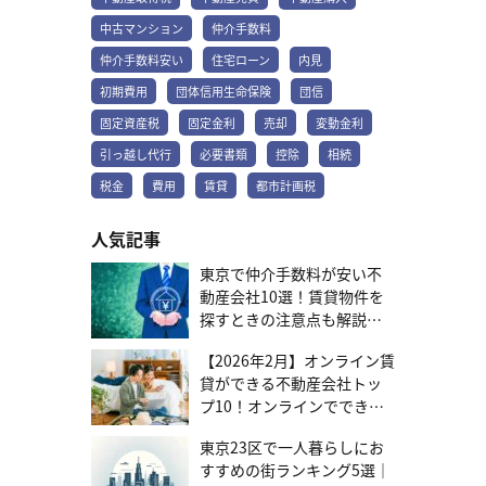
2ヶ月分が相場です。しかし、物件や地域によって異なる場合もあり
ますので、しっかり確認しましょう。 また、敷金は契約終了時に物
中古マンション
仲介手数料
件の状態に応じて一部、または全額が返金されるケースがありま
仲介手数料安い
住宅ローン
内見
す。しかし、クリーニング費用や修繕費用として差し引かれる場合
が多いため、契約時に具体的な返金条件を確認するようにしてくだ
初期費用
団体信用生命保険
団信
さい。 最近は、敷金がゼロという物件も増えてきています。このよ
固定資産税
固定金利
売却
変動金利
うな物件を選ぶと、初期費用を大幅に抑えられるでしょう。 礼金 礼
金は、賃貸契約時にオーナーに支払う謝礼金です。敷金とは異な
引っ越し代行
必要書類
控除
相続
り、返金されないので覚えておきましょう。一般的な相場は、家賃
の1〜2ヶ月分ですが、地域や物件によって異なるケースがありま
税金
費用
賃貸
都市計画税
す。 礼金の有無や金額は、オーナーの方針や地域の慣習によって大
きく左右されるので、あらかじめ把握しておくようにしてくださ
人気記事
い。 敷金と同様で、最近は礼金がゼロの物件も増加しています。こ
のような物件を選ぶと、初期費用を抑えられるでしょう。また、礼
東京で仲介手数料が安い不
金が必要な場合でも、オーナーに直接交渉し、金額を減額してもら
動産会社10選！賃貸物件を
える可能性もありますので話し合ってみる価値はあります。 仲介手
探すときの注意点も解説
数料 仲介手数料は、不動産会社に支払う手数料です。通常、家賃の
1ヵ月分が相場とされていますが、半月分で住む場合もあります。仲
【2026年7月更新】
介手数料は、不動産会社が物件を紹介し契約手続きをサポートする
【2026年2月】オンライン賃
ための報酬として支払うのです。 不動産会社によっては、キャンペ
貸ができる不動産会社トッ
ーンを行っている場合もあるため、複数の不動産会社を比較し手数
プ10！オンラインでできる
料の安いところを選ぶと良いでしょう。 前家賃 前家賃は、入居月の
範囲と選び方を紹介
翌月分の家賃を前払いする費用です。敷金礼金とともに初期費用と
東京23区で一人暮らしにお
して支払う事が通常です。前家賃は、賃貸契約を締結した時点で支
すすめの街ランキング5選｜
払うため、初期費用の一部として計算しておく必要があるのです。