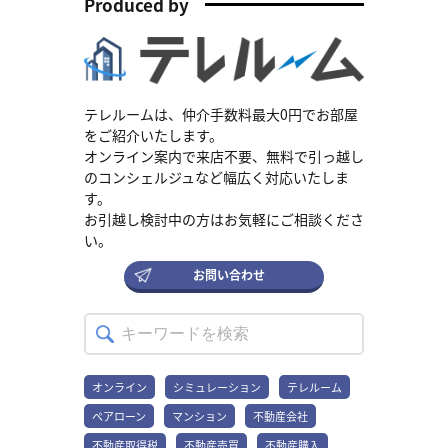
Produced by
約を結ぶ際には、色々な初期費用が発生します。これらの費用は、
物件や地域によって異なりますが、事前に把握しておくと良いでし
ょう。この項目では、賃貸契約時に抱える主な初期費用の種類とそ
の総合的な目安について説明します。 賃貸契約時にかかる初期費用
の種類 賃貸契約時には、敷金や礼金、仲介手数料など複数の費用が
必要です。詳しい初期費用の種類については後述しますが、簡単に
説明しておくと、敷金は、物件の消耗をカバーするための預け金で
テレルームは、仲介手数料最大0円でお部屋
あり、礼金は、オーナーに対する謝礼金になります。 また、仲介手
をご紹介いたします。
数料が発生する場合もあるので覚えておきましょう。これは不動産
オンライン案内で来店不要、無料で引っ越し
会社に払う手数料であり、通常は家賃の1ヶ月分が相場です。それ以
のコンシェルジュなど幅広く対応いたしま
外には、前家賃、火災保険料、保証料などが含まれるケースもあり
す。
ます。 総合的な初期費用の目安 賃貸の契約時に必要になる、総合的
お引越し検討中の方はお気軽にご相談くださ
な初期費用の目安は、家賃の4～6ヶ月分です。例えば、月々の家賃
が10万円の場合、初期費用として、40～60万円程度必要になってき
い。
ます。 この金額には、敷金、礼金、仲介手数料、前家賃、火災保険
料、保証料、引越し費用などが含まれますので、よく確認しておき
お問い合わせ
ましょう。 40～60万円と幅が広い理由は、物件によっては、上記の
費用に加えて、鍵交換費用や、クリーニング費用がかかる場合があ
るためです。 賃貸の初期費用で必要な主な項目 賃貸物件を契約する
際には、様々な初期費用が必要になります。これらの費用は、事前
に把握するようにしてください。なぜなら、予算計画が立てやすく
なるためです。ここでは、賃貸契約時に必要になる主な初期費用の
オンライン
シミュレーション
テレルーム
項目について詳しく解説していきます。 敷金 敷金は、賃貸契約時に
ペアローン
マンション
不動産会社
オーナーに預ける保証金です。主に、物件の損耗や、家賃の未払い
をカバーするために使われます。敷金の金額は、一般的に家賃の1〜
不動産取得税
不動産売買
不動産購入