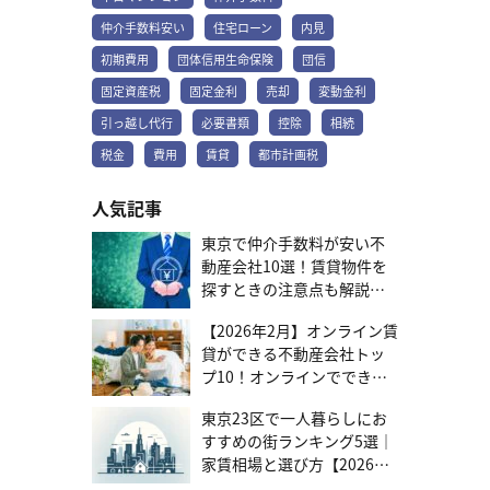
や建物に限定して課されます。都市計画税の目的は、都市の整備や
仲介手数料安い
住宅ローン
内見
開発を行うための費用をまかなうためです。税率は、原則として固
定資産税評価額の0.3%と決められています。 参考：固定資産税｜総
初期費用
団体信用生命保険
団信
務省 固定資産税の金額や税率、軽減措置が気になる方は、こちらの
固定資産税
固定金利
売却
変動金利
記事をご覧ください。固定資産税とは | いつ・どのくらい支払う？
計算方法と特例や控除まで 都市計画税の納税方法 都市計画税の納税
引っ越し代行
必要書類
控除
相続
方法は、納税通知書を銀行やコンビニエンスストアに持参し、現金
での支払いが一般的です。 自治体によっても異なりますが、毎年5
税金
費用
賃貸
都市計画税
月頃に固定資産税と都市計画税が合わせて記載された納税通知書
が、市区町村（東京都23区内は都）から郵送で送られてきます。 こ
人気記事
の納税通知書には、4期分の納付書が同封されています。一般的には
6月、9月、12月、翌年2月の年4回に分けて支払うケースがほとんど
東京で仲介手数料が安い不
です。支払いを手間だと感じる方は、金融機関で口座振替手続きを
動産会社10選！賃貸物件を
しましょう。 都市計画税の計算方法 都市計画税は、以下の計算式で
探すときの注意点も解説
求められます。 都市計画税額 ＝ 固定資産税評価額（課税標準額）
× 税率（原則0.3%） 固定資産税評価額（課税標準額）は、土地や
【2026年7月更新】
家屋の価値を市区町村が定めた基準で評価した金額です。評価額
【2026年2月】オンライン賃
は、毎年送られてくる固定資産税の納税通知書に記載されている
貸ができる不動産会社トッ
「課税明細書」で確認できます。 固定資産税評価額は3年に1度見直
プ10！オンラインでできる
されるため、都市計画税の金額も変動します。 固定資産税評価額が
範囲と選び方を紹介
1,000万円の土地と2,000万円の家屋を所有している場合の都市計画
東京23区で一人暮らしにお
税を、計算してみましょう。 土地の税額：1,000万円 × 0.3% ＝ 3
すすめの街ランキング5選｜
万円 家屋の税額：2,000万円 × 0.3% ＝ 6万円 合計の税額：3万円
家賃相場と選び方【2026年
＋ 6万円 ＝ 9万円 ただし、土地や家屋の状況によっては都市計画税
版】
の税額は異なります。正確な税額を知りたい場合は、自治体から送