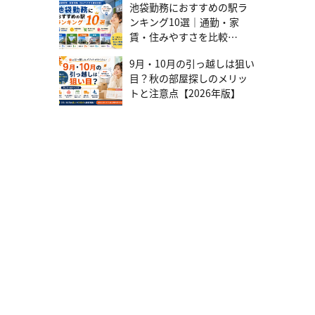
池袋勤務におすすめの駅ラ
住宅の減免措置 東京23区内には、耐震化のために建て替え・改修を
ンキング10選｜通勤・家
した住宅に対して都市計画税の減免措置があります。減免される都
賃・住みやすさを比較
市計画税の金額と期間は、次の表の通りです。 耐震化の内容減免さ
れる都市計画税期間建て替え新築した住宅に課税される都市計画税
【2026年版】
の全額新たに都市計画税が課税される年度から3年間改修住宅1戸あ
9月・10月の引っ越しは狙い
たり120㎡までの床面積相当分を全額改修を行った翌年度1年間 減免
目？秋の部屋探しのメリッ
措置の要件は、建て替え・改修した住宅の居住部分の割合が2分の1
トと注意点【2026年版】
以上であることや東京23区内に建物があることなどです。 どちらの
措置を利用するにも、不動産を管轄する区の都税事務所への申請が
必要です。建て替えは新築した年の翌々年の2月末、改修は工事完了
後3カ月以内の申請期限が設けられているため、早めに手続きを進め
ましょう。 参考：耐震化のための建替え又は改修を行った住宅に対
する固定資産税・都市計画税の減免(23区内)～住宅の耐震化を支援
します | 東京都主税局 例2【横浜市】新築認定低炭素住宅等に係る都
市計画税の減額制度 横浜市には、新築された住宅のうち、一定の省
エネ基準に適合する住宅の都市計画税を2分の1に減額する制度があ
ります。 一定の省エネ基準に適合する住宅とは、以下の3つの住宅
です。 一定の省エネ基準に適合する住宅の種類概要認定低炭素住宅
二酸化炭素の排出量を抑えるための対策が施されたと認定を受けた
住宅ZEH水準省エネ住宅断熱性能等級5と一次エネルギー消費量等級
6を同時に満たす住宅建築物エネルギー消費性能誘導基準に適合する
住宅省エネ基準よりも高いレベルの省エネルギー性能を求める基準
をクリアした住宅 2025年7月現在、対象となる住宅は2022年4月1日
から2026年3月31日までの間に建築された建物が対象です。都市計
画税が減額される期間は、以下のように住宅の種類によって異なり