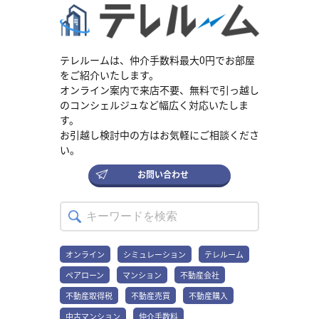
さい。 都市計画税とは 都市計画税は、所有している不動産が「都市
計画区域内の市街化区域」にある場合に納める税金です。都市計画
区域とは、都市計画に基づいて整備・開発・保全する必要があるエ
リアを指します。都市計画税は、毎年1月1日時点で土地や建物を所
有している人が支払わなければなりません。 市区町村（東京都23区
テレルームは、仲介手数料最大0円でお部屋
内は都）に都市計画税は納められます。道路や公園、上下水道とい
をご紹介いたします。
った都市計画事業や土地区画整理事業の費用に充てられます。 参
オンライン案内で来店不要、無料で引っ越し
考：総務省｜都市計画税 市街化区域とは 市街化区域とは、すでに街
のコンシェルジュなど幅広く対応いたしま
として建物が建ち並んでいる場所や、これから10年以内に積極的に
す。
街づくりを進めていく計画がある場所です。商業地域や駅、公園な
お引越し検討中の方はお気軽にご相談くださ
どの施設が整備されているエリアが例として挙げられます。 市街化
区域は都市計画法に基づいて、住居や商業、工業などの土地の用途
い。
が定められています。 市街化区域に該当するか確認する方法 多くの
市町村のウェブサイトでは、都市計画図や用途地域マップを公開し
お問い合わせ
ています。インターネットで「〇〇市 都市計画図」などと検索する
と、自分の住んでいる地域の地図を確認できる場合があります。 地
図が公開されていない場合は、不動産を管理する市区町村の都市計
画を担当する部署に問い合わせましょう。 また不動産の購入や売却
を検討している場合は、事前に不動産会社に確認してもらうことも
できます。 固定資産税との違い 都市計画税と固定資産税の違いは、
オンライン
シミュレーション
テレルーム
課税される目的と対象地域、税率です。 固定資産税は、所有してい
ペアローン
マンション
不動産会社
る土地や建物といったすべてに対して、全国どこでも課されます。
固定資産税の使い道は、地方自治体のさまざまな行政サービス全般
不動産取得税
不動産売買
不動産購入
です。税率は、原則として固定資産税評価額の1.4%です。 一方、都
市計画税は、都市計画区域の中でも特に「市街化区域」にある土地
中古マンション
仲介手数料