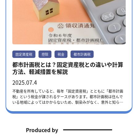
固定資産税
控除
税金
都市計画税
都市計画税とは？固定資産税との違いや計算
方法、軽減措置を解説
2025.07.4
不動産を所有していると、毎年「固定資産税」とともに「都市計画
税」という税金が課されるケースがあります。都市計画税は住んで
いる地域によってはかからないため、馴染みがなく、意外と知らな
い落とし穴かもしれません。 この記事では、都市計画税の課税され
る地域や計算方法などをわかりやすく解説します。軽減措置まで紹
介するため、期限内に申請して税負担を軽減してください。 ※本記
事に記載されている内容は、2025年7月執筆時点のものです。記事
Produced by
公開以降に、法改正される可能性もありますので、最新情報は不動
産を管轄する市区町村や税事務所のホームページなどでご確認くだ