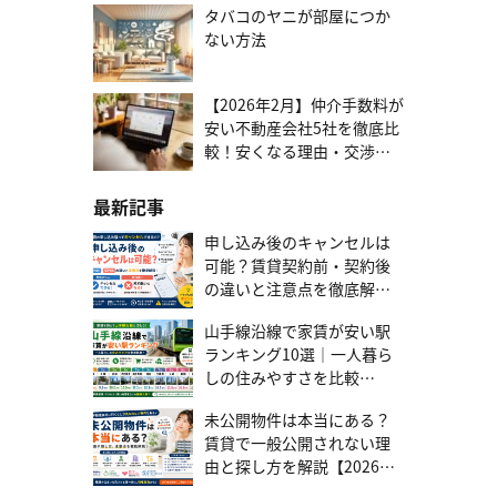
タバコのヤニが部屋につか
られてくる納税通知書を確認してください。 不動産売却ならテレル
ームにお任せ 不動産売却は税金だけでなく、買主探しや契約手続き
ない方法
など、さまざまな専門知識が必要です。もし売却しようと考えてい
るなら、不動産のプロであるテレルームがおすすめです。 テレルー
ムは、豊富な実績とノウハウを持っている不動産会社です。お客様
【2026年2月】仲介手数料が
の状況や、所有する不動産に合わせた最適な売却プランを提案しま
安い不動産会社5社を徹底比
す。また初めて売却する方の不安な気持ちに寄り添った対応をいた
較！安くなる理由・交渉す
します。 まずは話を聞いてみる 都市計画税の軽減措置 都市計画税に
る方法まで
も、税金の負担を軽くするための軽減措置があります。自治体によ
っては、独自の軽減措置を実施しているケースも少なくありませ
最新記事
ん。 【全国共通】住宅用地の課税標準の特例 住宅用地の課税標準の
特例は、住宅が建っている土地の都市計画税が安くなる制度です。
申し込み後のキャンセルは
住宅の敷地になっている土地（住宅用地）の評価額を計算するとき
可能？賃貸契約前・契約後
に、課税標準額が減額されます。 住宅用地の面積課税標準額の減額
の違いと注意点を徹底解説
される割合200㎡以下の部分（小規模住宅用地）評価額の3分の1200
【2026年最新版】
㎡を超える部分（一般住宅用地）評価額の3分の2 たとえば300㎡の
山手線沿線で家賃が安い駅
住宅用地に建物が建っている場合、200㎡以下の部分は課税標準額
ランキング10選｜一人暮ら
の3分の1、200㎡を超える部分の課税標準額は3分の2になります。
特例が利用できる土地は、人が住むことのみを目的とした専用住宅
しの住みやすさを比較
の敷地として使われている土地、あるいは併用住宅の敷地として使
【2026年版】
われている土地です。 併用住宅とは、人が住む目的以外に店舗やオ
未公開物件は本当にある？
フィスなどとして利用されている建物です。 住宅用地の課税標準の
賃貸で一般公開されない理
特例は、特に申請をしなくても自動的に適用されることがほとんど
由と探し方を解説【2026年
ですが、念のため納税通知書や市区町村のウェブサイトで確認して
版】
みましょう。 例1【東京23区】耐震化のために建て替え・改修した