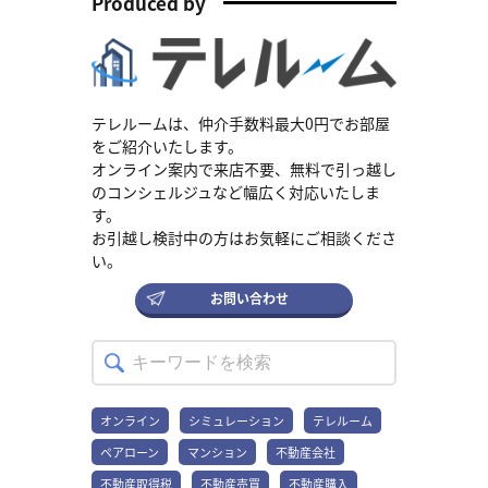
Produced by
可能性がありますので、金融機関のホームページなどで最新情報を
ご確認ください。 7割以上の方が選択する「変動金利」とは 変動金
利とは、借入期間中に適用金利が変動する住宅ローンです。一般的
には、半年に一度（4月と10月）金利が見直されます。住宅金融支援
機構の調査によると、7割以上の方が「変動金利」を選択していま
す。 出典：住宅金融支援機構｜住宅ローン利用者の実態調査結果 ＜
住宅ローン利用者調査（2024年10月調査）＞しかし、この数字だけ
テレルームは、仲介手数料最大0円でお部屋
を見て「みんなが選んでいるから安心」と判断するのは早計です。
をご紹介いたします。
変動金利の動き方 住宅ローン金利は、以下の流れで変動します。1.
オンライン案内で来店不要、無料で引っ越し
日銀が政策金利を引き上げる2.金融機関が企業へお金を貸す際の基
のコンシェルジュなど幅広く対応いたしま
準となる金利が上昇する3.住宅ローンの変動金利も上昇する 金利変
す。
動でも返済額はすぐに変わらない 住宅ローンは、半年ごとに金利が
お引越し検討中の方はお気軽にご相談くださ
見直されますが、実は毎月の返済額はすぐに変わりません。これ
は、次にご紹介する変動金利特有のルールが関係しています。 なぜ
い。
返済額が変わらない？変動金利の2つのルール 変動金利のリスクを
知るうえで欠かせないのが、「5年ルール」と「125％ルール」で
お問い合わせ
す。これらは借り手を守るための仕組みですが、誤解しないよう注
意が必要です。 金利が上がっても返済額が変わらない「5年ルー
ル」 金利が半年ごとに見直されても、毎月の返済額は5年間一定に
保たれるルールです。家計がすぐに打撃を受けるのを防ぎ、対策を
考える余裕が生まれます。起こりうるリスク・金利が上がると、利
息が増加し元金の減りが鈍化・元金返済が想定より遅れ、6年目の見
オンライン
シミュレーション
テレルーム
直しで返済額が大幅に上昇 返済額の急増を防ぐセーフティネット
ペアローン
マンション
不動産会社
「125％ルール」 5年ごとの返済額見直しの際、新しい返済額の上昇
幅を直前の1.25倍までに制限するルールです。家計への急激な負担
不動産取得税
不動産売買
不動産購入