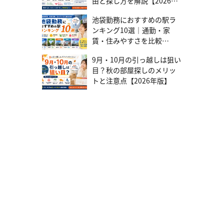
由と探し方を解説【2026年
金利（例：2%）で借りたと仮定し、変動金利との差額を毎月「ない
版】
もの」として貯蓄するのが、堅実かつ効果的な対策です。将来金利
池袋勤務におすすめの駅ラ
が上昇した場合にはこの貯蓄から補填でき、上がらなければ繰り上
ンキング10選｜通勤・家
げ返済の資金として活用できます。 対策2：「繰り上げ返済」で元
賃・住みやすさを比較
金を減らす 金利が低い今のうちに繰り上げ返済で元金を減らすのは
有効です。元金が減れば、将来金利が上昇しても利息の増加額を抑
【2026年版】
えられます。総支払額を大きく減らせる「期間短縮型」がおすすめ
9月・10月の引っ越しは狙い
です。 対策3：「借り換え」を常に選択肢に入れておく 日頃から経
目？秋の部屋探しのメリッ
済ニュースにアンテナを張り、金利動向をチェックしましょう。金
トと注意点【2026年版】
利が大幅に上昇した場合、固定金利への「借り換え」を検討しま
す。借り換えには費用と再審査が必要なため、いざというときに備
えて、事前に情報収集しておきましょう。 対策4：「資産価値が落ち
にくい物件」でリスクヘッジ 万が一、返済が困難になった場合の最
終手段は「自宅の売却」です。ローン残高より高く売却できるかど
うかで、ローンを完済できるか、売却後も返済が残るかが決まりま
す。資産価値が落ちにくい物件の特徴・立地： 駅徒歩10分圏内、複
数路線利用可能、都心へのアクセスが良好・住環境： スーパー、公
園、学校、病院などが徒歩圏内に充実しており、治安が良い・物
件： 良好な管理状態、信頼できる施工会社、将来性のある再開発エ
リア物件選びの段階から出口戦略を意識することが、変動金利を賢
く活用するためのポイントです。物件選びにお悩みの方は、テレル
ームにご相談ください。不動産のプロが丁寧にサポートいたしま
す。まずは話を聞いてみる 後悔しない住宅ローン選びのチェックポ
イント 金利だけでなく、以下の3つの視点も加えることで、安心の
住宅ローン選びができます。 「団信」の保障内容を確認 「団体信用