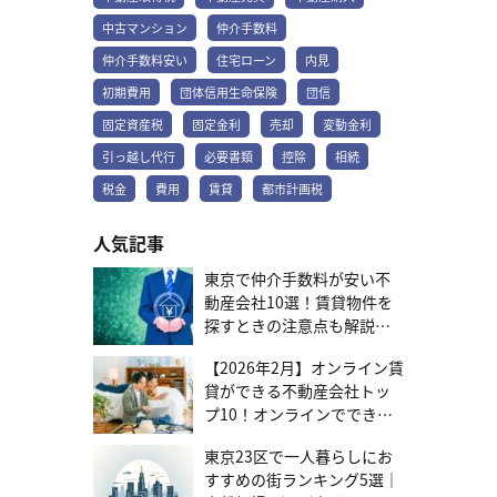
を和らげる役割があります。起こりうるリスク・金利の大幅上昇で
「未払利息」が発生・月々の返済額が利息分に満たず、返済期間が
中古マンション
仲介手数料
終わってもローンが残る・残債は一括返済を求められる可能性も
仲介手数料安い
住宅ローン
内見
「ルール適用外」のネット銀行、実はメリットも 近年、ネット銀行
を中心に「5年・125%ルール」を適用しない住宅ローンが増えてい
初期費用
団体信用生命保険
団信
ます。この場合、金利変動がより早く（多くは毎月）返済額に反映
固定資産税
固定金利
売却
変動金利
されます。一見リスクが高いように思えますが、「未払利息」が発
生しにくい仕組みです。どちらがご自身の返済計画に合うかお悩み
引っ越し代行
必要書類
控除
相続
の方は、テレルームがサポートいたします。お気軽にお問い合わせ
ください。まずは話を聞いてみる 人気のワケは？変動金利の3つの
税金
費用
賃貸
都市計画税
メリット 変動金利が多くの方に選ばれているのには理由がありま
す。ここでは、主な3つのメリットをご紹介します。 返済開始時の負
人気記事
担を抑えられる当初金利の低さ 2025年現在、変動金利は0.5%～、
全期間固定金利（フラット35など）は2%～と大きな差があります。
東京で仲介手数料が安い不
これにより生じる差額を教育費や資産形成に充てることで、生活に
動産会社10選！賃貸物件を
ゆとりが生まれます。 出典：三菱UFJ銀行｜住宅ローン金利 出典：
探すときの注意点も解説
住宅金融支援機構｜新機構団信付きの【フラット35】等の借入金利
水準（2025年6月） 低金利が続けば総返済額が少なくなる 現在の低
【2026年7月更新】
金利が続けば、変動金利は総返済額を抑えられる選択肢です。返済
【2026年2月】オンライン賃
額に占める利息の割合が少ないため、繰り上げ返済した分は元金の
貸ができる不動産会社トッ
返済に充てられ、効率的にローン残高を減らせます。繰り上げ返済
プ10！オンラインでできる
には、目的に応じて選べる2つの方法があります。・期間短縮型：毎
範囲と選び方を紹介
月の返済額はそのままに、完済までの期間を短くする・返済額軽減
東京23区で一人暮らしにお
型：返済期間はそのままに、毎月の返済額を軽くする 買える物件の
すすめの街ランキング5選｜
選択肢が広がる可能性 住宅ローン審査では「返済負担率」（年収に