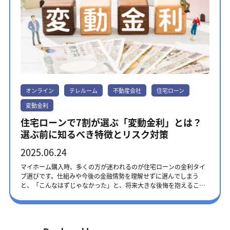
オンライン
テレルーム
不動産会社
住宅ローン
変動金利
住宅ローンで7割が選ぶ「変動金利」とは？
選ぶ前に知るべき特徴とリスク対策
2025.06.24
マイホーム購入時、多くの方が迷われるのが住宅ローンの金利タイ
プ選びです。仕組みや今後の金融情勢を理解せずに選んでしまう
と、「こんなはずじゃなかった」と、将来大きな後悔を抱えること
になりかねません。この記事では、変動金利の知っておきたいルー
ルやメリット・デメリット、金利上昇のリスク対策を解説します。
あなたに合った金利タイプ選びにご活用ください。 本記事に掲載の
内容は、2025年6月時点のものです。法改正や金利の変動が起こる