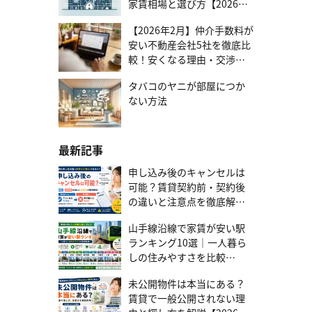
家賃相場と選び方【2026年
占める年間返済額の割合）が重視されます。変動金利は適用金利が
版】
低く月々の返済額が抑えられるため、同じ年収でも借入可能額が増
【2026年2月】仲介手数料が
える可能性があります。返済額をさらに抑えたい方は、中古物件が
おすすめです。新築より価格が抑えられるため、同じご予算でより
安い不動産会社5社を徹底比
広い間取りや立地の良い物件など、選択肢が広がります。中古マン
較！安くなる理由・交渉す
ション選びのポイントや注意点について詳しく知りたい方は、ぜひ
る方法まで
こちらの記事もご覧ください。▶中古マンション購入で失敗しない
タバコのヤニが部屋につか
完全ガイド｜メリット・デメリットから賢い資金計画、内見のポイ
ない方法
ントまで徹底解説 安易な選択は危険！変動金利が抱える3つのデメ
リット 金利変動によってどのようなリスクが生じるのか、あらかじ
め把握しておくことが大切です。 金利上昇で総返済額が増えるリス
ク 将来、金利が上昇すれば、返済額は増加します。月々の負担増加
最新記事
は家計を圧迫し、ライフプランを揺るがしかねません。 将来の返済
計画が立てにくい 固定金利は完済までの返済額が確定し、ライフプ
申し込み後のキャンセルは
ランを立てやすいのが特徴です。一方、変動金利は将来の返済額が
可能？賃貸契約前・契約後
不確定で、金利上昇への不安が伴います。子どもの進学など大きな
の違いと注意点を徹底解説
支出と金利上昇が重なれば、家計への負担が一気に増します。 返済
【2026年最新版】
しても元金が減らない「未払利息」のリスク 「125%ルール」によ
山手線沿線で家賃が安い駅
り返済額の急増は抑えられますが、それを超えるほど金利が大幅に
ランキング10選｜一人暮ら
上昇した場合、「月々の返済額 ＜ 支払うべき利息額」という状況が
起こり得ます。この返済しきれない利息が「未払利息」です。毎月
しの住みやすさを比較
返済しているのにローン残高が増えるという事態に陥ります。 変動
【2026年版】
金利のリスクに備える4つの方法 変動金利のメリットを活かすに
未公開物件は本当にある？
は、徹底したリスク管理が欠かせません。ここでは、4つの対策をご
賃貸で一般公開されない理
紹介します。 対策1：「みなし返済」で来るべき上昇に備える 固定