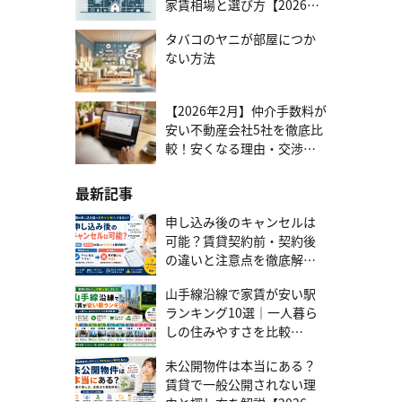
家賃相場と選び方【2026年
体的な売却計画や損益シミュレーションが容易です。将来の住み替
版】
えやライフプランの変更も見据えた物件選びは、ぜひテレルームに
タバコのヤニが部屋につか
ご相談ください。まずは話を聞いてみる 安心と引き換え！固定金利
の3つのデメリット 固定金利の「安心」にはコストが伴います。メ
ない方法
リットだけに目を向けるのではなく、その裏にある注意点やデメリ
ットを正しく理解し、許容できるものか見極めることが大切です。
当初の金利が変動金利より高い 固定金利は、将来の金利上昇リスク
【2026年2月】仲介手数料が
を金融機関が負うため、変動金利より金利が高く設定されていま
安い不動産会社5社を徹底比
す。一般的に、固定金利は変動金利よりも0.5％〜1.0％程度高いこ
較！安くなる理由・交渉す
とが多く、この金利差が最初のハードルになります。将来の安心を
る方法まで
優先してこの差を受け入れるか、それとも目先の低金利を重視する
かが、判断のポイントです。 低金利が続くと総返済額は割高に 現在
最新記事
のような歴史的な低金利が今後20年、30年と続いた場合、結果的に
変動金利よりも総返済額が数百万円多くなる可能性があります。し
申し込み後のキャンセルは
かし、借入時点では、将来の金利がどうなるかは誰にもわかりませ
可能？賃貸契約前・契約後
ん。固定金利は、「金利が上がらなかった場合に損をするリスク」
の違いと注意点を徹底解説
を受け入れる代わりに、「金利上昇による支払増加のリスク」を回
【2026年最新版】
避できる選択です。 借入可能額が少なくなる可能性 固定金利は変動
山手線沿線で家賃が安い駅
金利と比べて金利が高く設定されているため、住宅ローン審査で
ランキング10選｜一人暮ら
は、この高い金利をもとに返済能力が計算されます。その結果、同
じ年収の人でも、変動金利を選んだ場合と比較して、借入可能額が
しの住みやすさを比較
少なくなることがあります。借入可能額の制約により、新築物件で
【2026年版】
は予算内で希望する広さや立地の物件が見つからない場合は、中古
未公開物件は本当にある？
物件も視野に入れるのがおすすめです。同じ予算でもより広い間取
賃貸で一般公開されない理
りや、より良い立地の物件を選べる可能性が高くなります。中古マ