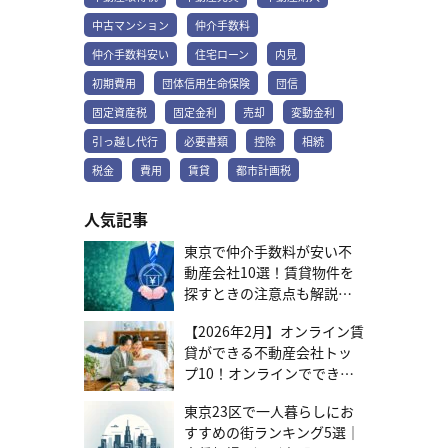
動産のプロがサポートいたします。金利タイプにお悩みの方は、ぜ
ひご相談ください。まずは話を聞いてみる 金利上昇も怖くない！固
中古マンション
仲介手数料
定金利の4つのメリット 金利が変わらないことで、どのようなメリ
仲介手数料安い
住宅ローン
内見
ットがあるのか、4つの視点から解説します。 資金計画を「見える
化」できる 契約時に「毎月いくら払うのか」「総額でいくら返すの
初期費用
団体信用生命保険
団信
か」が明確に決まります。例えば、「10年後に子どもの大学の費用
固定資産税
固定金利
売却
変動金利
で300万円必要」「15年後に車を買い替えたい」といった将来の大
きな出費を考えるとき、家計のなかでも大きな支出である住宅ロー
引っ越し代行
必要書類
控除
相続
ンが安定していると、他の支出や貯蓄の計画が立てやすくなりま
す。 金利上昇局面でも精神的ストレスがない 将来的に金利が上昇し
税金
費用
賃貸
都市計画税
ても、固定金利の返済額は変わりません。変動金利を利用している
と、金利上昇局面で「今後の返済は大丈夫だろうか」「いくら上が
人気記事
るのだろう」といった不安が、ローン返済を終えるまで続きます。
固定金利の金利上昇に影響されない安心感は、数字には表れない大
東京で仲介手数料が安い不
きなメリットです。 金融知識や情報収集の手間が少ない 変動金利
動産会社10選！賃貸物件を
は、金利動向を常にチェックし、場合によっては借り換えを検討す
探すときの注意点も解説
る必要があるなど、ある程度の金融リテラシーが求められます。固
定金利は一度契約すれば完済まで手間がかからないため、経済ニュ
【2026年7月更新】
ースのチェックが苦手な方や、日々の情報収集に時間を割けない多
【2026年2月】オンライン賃
忙な方でも安心して利用できます。 ライフプランの変更にも対応し
貸ができる不動産会社トッ
やすい 将来、転勤や家族構成の変化などで、売却や賃貸に出す可能
プ10！オンラインでできる
性も考えられます。変動金利は、金利が上昇すると元金の減りが遅
範囲と選び方を紹介
くなるため、いざ売却しようとしたときに「ローン残高が想定より
東京23区で一人暮らしにお
多く、売却価格でローンを完済できない」リスクがあります。一
すすめの街ランキング5選｜
方、固定金利は将来のローン残高が契約時に確定しているため、具