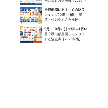
由と探し方を解説【2026年
ンションの選び方や、購入までのステップを知りたい方は、ぜひこ
版】
ちらの記事もご覧ください。▶中古マンション購入で失敗しない完
池袋勤務におすすめの駅ラ
全ガイド｜メリット・デメリットから賢い資金計画、内見のポイン
ンキング10選｜通勤・家
トまで徹底解説 固定金利をさらに賢く活用する5つのポイント 固定
賃・住みやすさを比較
金利は、工夫次第でより有利に返済を進められます。 繰り上げ返済
で総支払額を圧縮する 固定金利は変動金利よりも当初金利が高いた
【2026年版】
め、支払う利息の総額も多くなります。その分、繰り上げ返済で利
9月・10月の引っ越しは狙い
息を減らせる効果が大きくなります。繰り上げ返済の2つの方法・期
目？秋の部屋探しのメリッ
間短縮型：毎月の返済額はそのままに、完済までの期間を短くす
トと注意点【2026年版】
る・返済額軽減型：返済期間はそのままに、毎月の返済額を軽くす
るできるだけ早い段階で繰り上げ返済を行うことで、より節約効果
が期待できます。 手厚い保障（団信）で万が一に備える 住宅ローン
に付帯する団体信用生命保険（団信）は、万が一の事態に陥った際
に、ローン残高がゼロになる強力なセーフティネットです。一般的
な死亡・高度障害保障だけでなく、がんや三大疾病、要介護状態な
どをカバーする特約を付帯できます。これを機にご自身の保険を見
直せば、保障内容を充実させつつ、トータルの保険料を最適化でき
ます。 不動産会社の「提携ローン」もチェック 不動産会社と金融機
関の提携ローンは、ご自身で探す場合に比べて、金利優遇や審査が
スムーズに進みやすいのがメリットです。選択肢の一つとして検討
することで、よりご希望に沿った条件を見つけやすくなります。 ネ
ット銀行・メガバンク・地方銀行を比較 種類メリットデメリットこ
んな人におすすめネット銀行・金利が低い・手続きがオンラインで
完結・対面相談ができない・自己管理能力が求められる・とにかく
金利を抑えたい・手続きの手間を省きたいメガバンク・高い信頼性