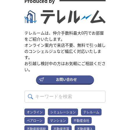
Produced by
融機関のホームページなどで最新情報をご確認ください。 なぜ今
「固定」が賢い選択なのか 住宅ローンで固定金利を選ぶ方の割合は
2割程度ですが、現在その価値が高まっています。日本は30年以上続
いた低金利の時代が終わりを迎え、金利が上昇傾向にあるためで
す。 出典：住宅金融支援機構｜住宅ローン利用者の実態調査結果 ＜
住宅ローン利用者調査（2024年10月調査）＞変動金利が、現在の低
金利の恩恵を受ける代わりに将来の金利変動リスクを負う「後払
テレルームは、仲介手数料最大0円でお部屋
い」の仕組みであるのに対し、固定金利は、将来の金利上昇という
をご紹介いたします。
不確実なリスクに備える「先払い」の仕組みです。「変動金利」の
オンライン案内で来店不要、無料で引っ越し
仕組みや特徴を知りたい方は、ぜひこちらの記事もご覧ください。
のコンシェルジュなど幅広く対応いたしま
▶住宅ローンで7割が選ぶ「変動金利」とは？ 選ぶ前に知るべき特
す。
徴とリスク対策 固定金利の仕組み｜知っておきたい2つのタイプ 固
お引越し検討中の方はお気軽にご相談くださ
定金利は、その名のとおり金利が固定されるローンですが、実は大
きく分けて2つのタイプがあります。ご自身の計画に合わせて最適な
い。
ものを選びましょう。 全期間固定金利 借入時から完済まで、金利と
返済額が変わらない、高い安心感が特徴です。金利が上昇しても影
お問い合わせ
響を受けないため、長期的な安心を求める方に向いています。代表
的な商品は、住宅金融支援機構が提供する「フラット35」です。 期
間選択型固定金利 「当初10年間は金利を固定」のように、一定期間
だけ金利を固定するタイプです。全期間固定よりも当初の金利が低
く設定されているのが魅力です。ただし、固定期間が終わると金利
が見直されるため、将来の金利上昇によって返済額が増える可能性
オンライン
シミュレーション
テレルーム
があります。「子どもが独立するまでの間だけ家計を安定させた
ペアローン
マンション
不動産会社
い」など、特定の期間だけリスクを抑えたい方に向いている選択肢
です。テレルームでは、住宅購入の物件選びから資金計画まで、不
不動産取得税
不動産売買
不動産購入