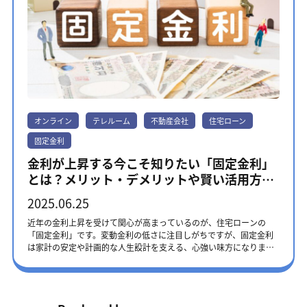
オンライン
テレルーム
不動産会社
住宅ローン
固定金利
金利が上昇する今こそ知りたい「固定金利」
とは？メリット・デメリットや賢い活用方法
を解説！
2025.06.25
近年の金利上昇を受けて関心が高まっているのが、住宅ローンの
「固定金利」です。変動金利の低さに注目しがちですが、固定金利
は家計の安定や計画的な人生設計を支える、心強い味方になりま
す。この記事では、固定金利のメリットや注意点、賢く活用するた
めのポイントをご紹介します。金利タイプにお悩みの方は、ぜひ最
後までお読みください。 本記事に掲載の内容は、2025年6月時点の
ものです。法改正や金利の変動が起こる可能性がありますので、金