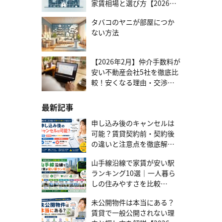
家賃相場と選び方【2026年
れ当初の金利が他の金利タイプに比べて最も低く設定されているケ
版】
ースが多い点です。金利が低い時期には、毎月の返済額を抑えられ
タバコのヤニが部屋につか
ます。 一方で、金利が上昇したときには、返済額が増えるリスクが
あります。変動金利型が向いている人は、将来の金利動向を注視で
ない方法
き、返済期間中に繰り上げ返済で元金を減らす予定があるなど、金
利上昇リスクに対応できる人です。 変動金利を詳しく知りたい方
は、こちらの記事をご覧ください。 住宅ローンで7割が選ぶ「変動
【2026年2月】仲介手数料が
金利」とは？ 選ぶ前に知るべき特徴とリスク対策 住宅ローンの返
安い不動産会社5社を徹底比
済方法 住宅ローンの主な返済方法には、毎月の返済額が一定の元利
較！安くなる理由・交渉す
均等返済と、元金が一定の元金均等返済の2種類です。毎月の返済額
る方法まで
や総返済額が変わるため、ご自身のライフプランを考えたうえで選
びましょう。 元利均等返済 出典：元利均等返済・元金均等返済とは
最新記事
| SBIアルヒ株式会社 元利均等返済は、元金と利息を合計した毎月の
返済額が、返済期間を通じて原則として一定になる返済方法です。
申し込み後のキャンセルは
元利均等返済のメリットは、毎月の返済額が変わらないため、家計
可能？賃貸契約前・契約後
の管理がしやすい点です。返済計画が立てやすく、安定した家計運
の違いと注意点を徹底解説
営を重視する人に向いています。 しかし、返済開始当初は、毎月の
【2026年最新版】
返済額に占める利息の割合が高く、元金がなかなか減りません。そ
山手線沿線で家賃が安い駅
のため、同じ条件であれば元金均等返済よりも総返済額は多くなる
ランキング10選｜一人暮ら
傾向があります。 元金均等返済 出典：元利均等返済・元金均等返済
とは | SBIアルヒ株式会社元金均等返済は、毎月の返済額のうち、元
しの住みやすさを比較
金部分が常に一定になる返済方法です。利息は、残っている借入残
【2026年版】
高に対してかかるため、返済が進むにつれて借入残高が減り、それ
未公開物件は本当にある？
に伴って利息部分も減っていきます。結果として、毎月の返済額は
賃貸で一般公開されない理
徐々に少なくなっていきます。 メリットは元金の減りが早いため、