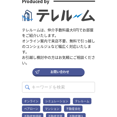
Produced by
のです。記事公開以降に、法改正される可能性もありますので、最
新情報は金融機関や国土交通省のホームページなどでご確認くださ
い。 住宅ローンとは 住宅ローンとは、家や土地などの不動産を購入
する際に、金融機関からお金を借りる仕組みです。借りたお金を毎
月少しずつ金融機関に返済していきます。ローンの返済期間は、20
～35年といった契約時に定めた期間です。 住宅ローンは、通常のロ
ーンと比べて金利が低い傾向にあります。購入する住宅がローンの
テレルームは、仲介手数料最大0円でお部屋
担保になるためです。担保とは、もし返済ができなくなった場合
をご紹介いたします。
に、金融機関が住宅を売却してお金を回収できる権利です。 住宅ロ
オンライン案内で来店不要、無料で引っ越し
ーンを利用すると、一度に大きな金額を用意できなくても、マイホ
のコンシェルジュなど幅広く対応いたしま
ームを購入できます。ただし、借りられる金額や金利は、借りる人
す。
の収入や信用状況、ローンの種類によって異なります。 団体信用生
お引越し検討中の方はお気軽にご相談くださ
命保険とは 団体信用生命保険（団信）とは、住宅ローン契約者が返
済期間中に死亡または高度障害状態になったときに、残りの住宅ロ
い。
ーン残高を保険金で完済する制度です。 多くの住宅ローンでは、団
信への加入が必須となっています。保険料は金融機関が負担してく
お問い合わせ
れるケースが多く、一般的にはローンの金利に含まれています。 団
信を詳しく知りたい方は、こちらの記事をご覧ください。 団体信用
生命保険（団信）とは？住宅ローンの「もしも」に備える仕組み
や、契約前に確認したいポイントを解説 住宅ローンの3つの金利タ
イプ 住宅ローンには、主に3つの金利タイプがあります。将来の金
利変動リスクと毎月の返済額のバランスを考えて選びましょう。 全
オンライン
シミュレーション
テレルーム
期間固定金利型 全期間固定金利型は、住宅ローンを借り入れたとき
ペアローン
マンション
不動産会社
から完済するまでのすべての期間、金利が変わらないタイプです。
35年ローンであれば35年間、毎月の返済額が一定になります。 全期
不動産取得税
不動産売買
不動産購入