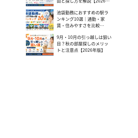
由と探し方を解説【2026年
元利均等返済に比べて総返済額を抑えられる点です。また返済が進
版】
むにつれて毎月の負担が軽くなるため、将来的に教育費などが増え
池袋勤務におすすめの駅ラ
る可能性がある家庭に向いています。 一方で、返済開始当初は毎月
ンキング10選｜通勤・家
の返済額が最も多くなるため、借り入れ当初の家計負担が大きくな
賃・住みやすさを比較
る点がデメリットです。 住宅を購入するならテレルームにおまかせ
住宅ローンは支払金額が大きく、今後のライフプランを考えると大
【2026年版】
きな決断になります。もし住宅ローンを一人で考えるのが難しいと
9月・10月の引っ越しは狙い
感じる場合は、テレルームにご相談ください。 テレルームは、お客
目？秋の部屋探しのメリッ
様の状況に合わせて最適な住宅ローンの選び方や、借り入れまでの
トと注意点【2026年版】
サポートを行っています。無理のない返済計画を立てるためのアド
バイスや、複数の金融機関の比較検討など、お客様の疑問や不安を
解消し、安心して住宅購入を進められるようにサポートします。 住
宅ローン選びで迷ったら、まずはテレルームにご相談ください。 ま
ずは話を聞いてみる 住宅ローン控除とは 住宅ローン控除（住宅借入
金等特別控除）とは、住宅ローンを利用してマイホームを購入した
り、リフォームしたりしたときに、一定の条件を満たせば所得税や
住民税が控除される制度です。税金の控除とは、税金を計算する際
に一定の金額を差し引き、税金の負担を軽くすることです。 年末時
点での住宅ローン残高の0.7%を上限として、所得税から控除されま
す。なお控除しきれなかったときは、住民税からも一部控除される
仕組みとなっています。控除を受けられる期間は、最大で13年間で
す。 住宅ローン控除を利用するためには、初年度は確定申告をする
必要があります。 新築や中古住宅など、購入する住宅の種類や入居
時期によって適用条件や控除額が異なるため、国税庁や国土交通省
のウェブサイトで確認してください。 参考：マイホームを持ったと