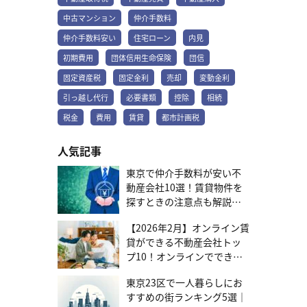
間固定金利型のメリットは、将来の金利変動を気にする必要がない
ため、返済計画が立てやすい点です。金利が上昇しても毎月の返済
中古マンション
仲介手数料
額が増えないため、家計への影響を心配する必要はありません。 し
仲介手数料安い
住宅ローン
内見
かし、金利が固定されている分、一般的に他の金利タイプに比べて
借り入れ当初の金利は高めに設定されているローンがほとんどで
初期費用
団体信用生命保険
団信
す。全期間固定金利型は将来の金利上昇リスクを避け、安定した返
固定資産税
固定金利
売却
変動金利
済を最優先したい人に向いています。 固定金利を詳しく知りたい方
は、こちらからご確認ください。 金利が上昇する今こそ知りたい
引っ越し代行
必要書類
控除
相続
「固定金利」とは？メリット・デメリットや賢い活用方法を解説！
固定金利期間選択型 固定金利期間選択型は、借り入れ当初の数年間
税金
費用
賃貸
都市計画税
だけ金利が固定され、その期間が終わると再度金利タイプを選び直
すタイプです。固定期間が終了すると、その時点の金利情勢に応じ
人気記事
て、再度固定金利型を選ぶか、変動金利型に切り替えるかを選びま
す。 メリットは、全期間固定金利型よりも借り入れ当初の金利が低
東京で仲介手数料が安い不
めに設定されているケースが多い点です。また、一定期間は金利が
動産会社10選！賃貸物件を
固定されるため、その期間は返済額が安定します。 しかし、固定期
探すときの注意点も解説
間が終了した際に金利が上昇していると、その後の返済額が増える
かもしれません。固定金利期間選択型は金利の動向を見ながら、柔
【2026年7月更新】
軟に金利タイプを検討したい人や、短期間で返済を終える予定があ
【2026年2月】オンライン賃
る人に向いています。 変動金利型 変動金利型は、市場の動向に合わ
貸ができる不動産会社トッ
せて金利が定期的に見直されるタイプです。一般的には半年に一度
プ10！オンラインでできる
金利が見直され、毎月の返済額も変動する可能性があります。 ただ
範囲と選び方を紹介
し、急激な返済額の増加を避けるため、多くの金融機関では「5年間
東京23区で一人暮らしにお
は返済額が変わらない」「返済額が前回の1.25倍を超えない」とい
すすめの街ランキング5選｜
った5年ルール・125%ルールを設けています。 メリットは、借り入